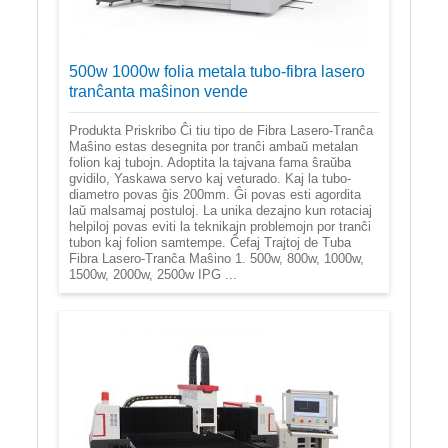
500w 1000w folia metala tubo-fibra lasero
tranĉanta maŝinon vende
Produkta Priskribo Ĉi tiu tipo de Fibra Lasero-Tranĉa
Maŝino estas desegnita por tranĉi ambaŭ metalan
folion kaj tubojn. Adoptita la tajvana fama ŝraŭba
gvidilo, Yaskawa servo kaj veturado. Kaj la tubo-
diametro povas ĝis 200mm. Ĝi povas esti agordita
laŭ malsamaj postuloj. La unika dezajno kun rotaciaj
helpiloj povas eviti la teknikajn problemojn por tranĉi
tubon kaj folion samtempe. Ĉefaj Trajtoj de Tuba
Fibra Lasero-Tranĉa Maŝino 1. 500w, 800w, 1000w,
1500w, 2000w, 2500w IPG ...