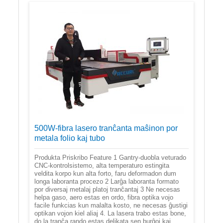
500W-fibra lasero tranĉanta maŝinon por
metala folio kaj tubo
Produkta Priskribo Feature 1 Gantry-duobla veturado
CNC-kontrolsistemo, alta temperaturo estingita
veldita korpo kun alta forto, faru deformadon dum
longa laboranta procezo 2 Larĝa laboranta formato
por diversaj metalaj platoj tranĉantaj 3 Ne necesas
helpa gaso, aero estas en ordo, fibra optika vojo
facile funkcias kun malalta kosto, ne necesas ĝustigi
optikan vojon kiel aliaj 4. La lasera trabo estas bone,
do la tranĉa rando estas delikata sen burĝoj kaj