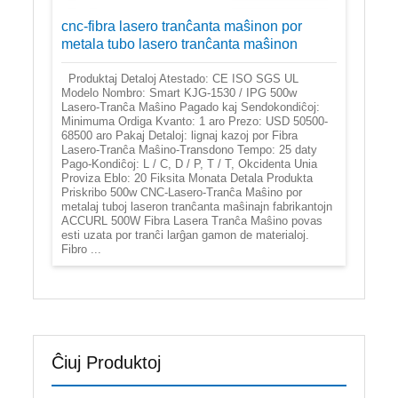
cnc-fibra lasero tranĉanta maŝinon por
metala tubo lasero tranĉanta maŝinon
Produktaj Detaloj Atestado: CE ISO SGS UL
Modelo Nombro: Smart KJG-1530 / IPG 500w
Lasero-Tranĉa Maŝino Pagado kaj Sendokondiĉoj:
Minimuma Ordiga Kvanto: 1 aro Prezo: USD 50500-
68500 aro Pakaj Detaloj: lignaj kazoj por Fibra
Lasero-Tranĉa Maŝino-Transdono Tempo: 25 daty
Pago-Kondiĉoj: L / C, D / P, T / T, Okcidenta Unia
Proviza Eblo: 20 Fiksita Monata Detala Produkta
Priskribo 500w CNC-Lasero-Tranĉa Maŝino por
metalaj tuboj laseron tranĉanta maŝinajn fabrikantojn
ACCURL 500W Fibra Lasera Tranĉa Maŝino povas
esti uzata por tranĉi larĝan gamon de materialoj.
Fibro ...
Ĉiuj Produktoj