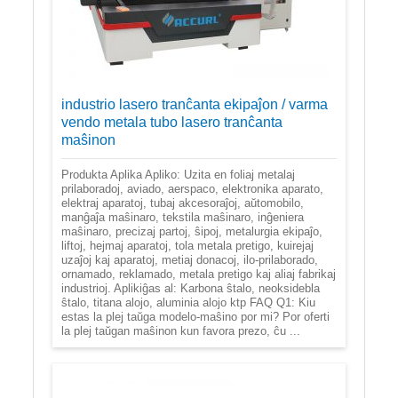
industrio lasero tranĉanta ekipaĵon / varma
vendo metala tubo lasero tranĉanta
maŝinon
Produkta Aplika Apliko: Uzita en foliaj metalaj
prilaboradoj, aviado, aerspaco, elektronika aparato,
elektraj aparatoj, tubaj akcesoraĵoj, aŭtomobilo,
manĝaĵa maŝinaro, tekstila maŝinaro, inĝeniera
maŝinaro, precizaj partoj, ŝipoj, metalurgia ekipaĵo,
liftoj, hejmaj aparatoj, tola metala pretigo, kuirejaj
uzaĵoj kaj aparatoj, metiaj donacoj, ilo-prilaborado,
ornamado, reklamado, metala pretigo kaj aliaj fabrikaj
industrioj. Aplikiĝas al: Karbona ŝtalo, neoksidebla
ŝtalo, titana alojo, aluminia alojo ktp FAQ Q1: Kiu
estas la plej taŭga modelo-maŝino por mi? Por oferti
la plej taŭgan maŝinon kun favora prezo, ĉu ...