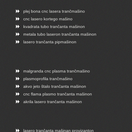
plej bona cnc lasera tranĉmaŝino
cnc lasero kortego maŝino
kvadrata tubo tranĉanta maŝinon
metala tubo laseron tranĉanta maŝinon
lasero tranĉanta pipmaŝinon
malgranda cnc plasma tranĉmaŝino
plasmoprofila tranĉmaŝino
akvo jeto ŝtalo tranĉanta maŝinon
cnc flama plasmo tranĉanta maŝinon
akrila lasero tranĉanta maŝinon
lasero tranĉanta maŝinan provizanton