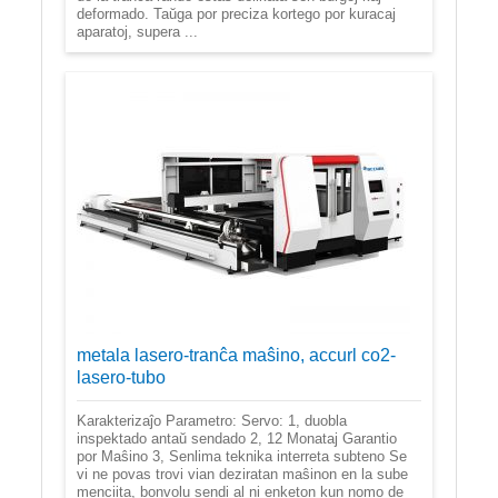
deformado. Taŭga por preciza kortego por kuracaj
aparatoj, supera ...
metala lasero-tranĉa maŝino, accurl co2-
lasero-tubo
Karakterizaĵo Parametro: Servo: 1, duobla
inspektado antaŭ sendado 2, 12 Monataj Garantio
por Maŝino 3, Senlima teknika interreta subteno Se
vi ne povas trovi vian deziratan maŝinon en la sube
menciita, bonvolu sendi al ni enketon kun nomo de