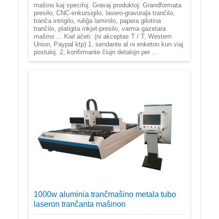
maŝino kaj specifoj. Gravaj produktoj: Grandformata
presilo, CNC-enkursigilo, lasero-gravuraĵa tranĉilo,
tranĉa intrigilo, ruliĝa laminilo, papera gilotina
tranĉilo, platigita inkjet-presilo, varma gazetara
maŝino ... Kiel aĉeti: (ni akceptas T / T, Western
Union, Paypal ktp) 1, sendante al ni enketon kun viaj
postuloj. 2, konfirmante ĉiujn detalojn per ...
1000w aluminia tranĉmaŝino metala tubo
laseron tranĉanta maŝinon