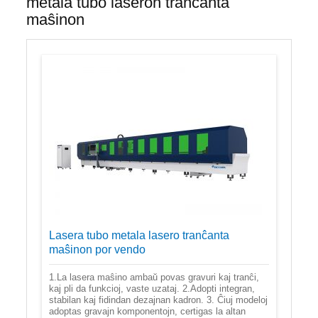
metala tubo laseron tranĉanta
maŝinon
Lasera tubo metala lasero tranĉanta
maŝinon por vendo
1.La lasera maŝino ambaŭ povas gravuri kaj tranĉi,
kaj pli da funkcioj, vaste uzataj. 2.Adopti integran,
stabilan kaj fidindan dezajnan kadron. 3. Ĉiuj modeloj
adoptas gravajn komponentojn, certigas la altan