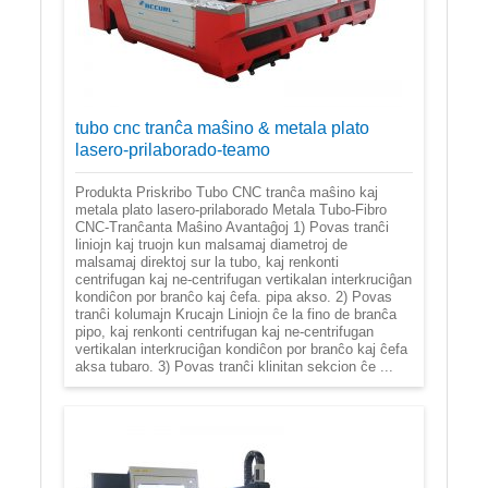
tubo cnc tranĉa maŝino & metala plato
lasero-prilaborado-teamo
Produkta Priskribo Tubo CNC tranĉa maŝino kaj
metala plato lasero-prilaborado Metala Tubo-Fibro
CNC-Tranĉanta Maŝino Avantaĝoj 1) Povas tranĉi
liniojn kaj truojn kun malsamaj diametroj de
malsamaj direktoj sur la tubo, kaj renkonti
centrifugan kaj ne-centrifugan vertikalan interkruciĝan
kondiĉon por branĉo kaj ĉefa. pipa akso. 2) Povas
tranĉi kolumajn Krucajn Liniojn ĉe la fino de branĉa
pipo, kaj renkonti centrifugan kaj ne-centrifugan
vertikalan interkruciĝan kondiĉon por branĉo kaj ĉefa
aksa tubaro. 3) Povas tranĉi klinitan sekcion ĉe ...