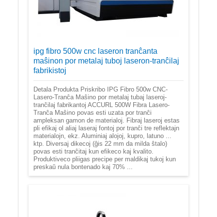
ipg fibro 500w cnc laseron tranĉanta
maŝinon por metalaj tuboj laseron-tranĉilaj
fabrikistoj
Detala Produkta Priskribo IPG Fibro 500w CNC-
Lasero-Tranĉa Maŝino por metalaj tubaj laseroj-
tranĉilaj fabrikantoj ACCURL 500W Fibra Lasero-
Tranĉa Maŝino povas esti uzata por tranĉi
ampleksan gamon de materialoj. Fibraj laseroj estas
pli efikaj ol aliaj laseraj fontoj por tranĉi tre reflektajn
materialojn, ekz. Aluminiaj alojoj, kupro, latuno ...
ktp. Diversaj dikecoj (ĝis 22 mm da milda ŝtalo)
povas esti tranĉitaj kun efikeco kaj kvalito.
Produktiveco pliigas precipe per maldikaj tukoj kun
preskaŭ nula bontenado kaj 70% ...