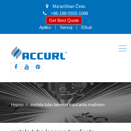
Ma'anShan Ĉinio
+86-188-5555-1088
Get Best Quote
Apliko
Servoj
Elŝuti
facebook
youtube
intereso
Hejmo
metala tubo laseron tranĉanta maŝinon