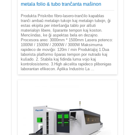
metala folio & tubo tranĉanta maŝinon
Produkta Priskribo fibro-lasero-tranĉilo kapablas
tranĉi ambaŭ metalajn tukojn kaj metalajn tubojn, ĝi
estas ekipita per interŝanĝa tablo por alŝuti
materialojn libere, ŝparante tempon kaj koston.
Menciindas, ke ĝi aspektas bela en dezajno.
Procesora areo: 3000mm * 1500mm Lasera potenco:
1000W / 1500W / 2000W / 3000W Maksimuma
rapideco de moviĝo: 120m / min Produktaĵoj 1.Dua
laborista platformo ŝparas tempon por nutrado kaj
kuŝado. 2. Stabila kaj fidinda luma vojo kaj
kontrolosistemo. 3.High akcelita rapideco plibonigas
laborantan efikecon. Aplika Industrio La ...