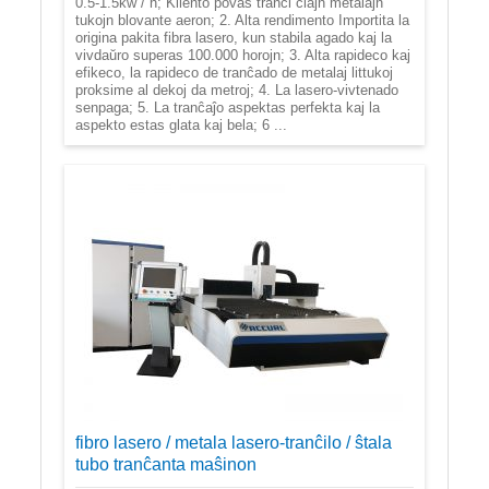
0.5-1.5kw / h; Kliento povas tranĉi ĉiajn metalajn
tukojn blovante aeron; 2. Alta rendimento Importita la
origina pakita fibra lasero, kun stabila agado kaj la
vivdaŭro superas 100.000 horojn; 3. Alta rapideco kaj
efikeco, la rapideco de tranĉado de metalaj littukoj
proksime al dekoj da metroj; 4. La lasero-vivtenado
senpaga; 5. La tranĉaĵo aspektas perfekta kaj la
aspekto estas glata kaj bela; 6 ...
fibro lasero / metala lasero-tranĉilo / ŝtala
tubo tranĉanta maŝinon