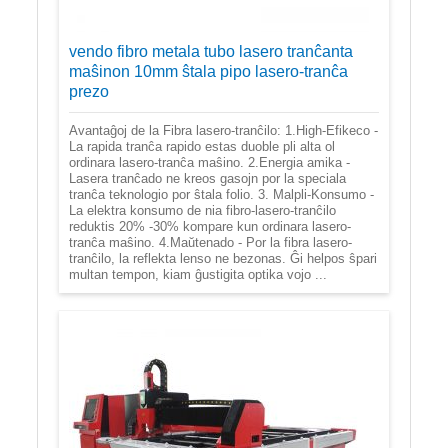
vendo fibro metala tubo lasero tranĉanta
maŝinon 10mm ŝtala pipo lasero-tranĉa
prezo
Avantaĝoj de la Fibra lasero-tranĉilo: 1.High-Efikeco -
La rapida tranĉa rapido estas duoble pli alta ol
ordinara lasero-tranĉa maŝino. 2.Energia amika -
Lasera tranĉado ne kreos gasojn por la speciala
tranĉa teknologio por ŝtala folio. 3. Malpli-Konsumo -
La elektra konsumo de nia fibro-lasero-tranĉilo
reduktis 20% -30% kompare kun ordinara lasero-
tranĉa maŝino. 4.Maŭtenado - Por la fibra lasero-
tranĉilo, la reflekta lenso ne bezonas. Ĝi helpos ŝpari
multan tempon, kiam ĝustigita optika vojo ...