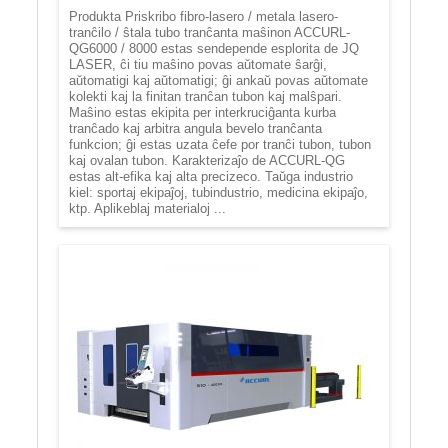
Produkta Priskribo fibro-lasero / metala lasero-
tranĉilo / ŝtala tubo tranĉanta maŝinon ACCURL-
QG6000 / 8000 estas sendepende esplorita de JQ
LASER, ĉi tiu maŝino povas aŭtomate ŝarĝi,
aŭtomatigi kaj aŭtomatigi; ĝi ankaŭ povas aŭtomate
kolekti kaj la finitan tranĉan tubon kaj malŝpari.
Maŝino estas ekipita per interkruciĝanta kurba
tranĉado kaj arbitra angula bevelo tranĉanta
funkcion; ĝi estas uzata ĉefe por tranĉi tubon, tubon
kaj ovalan tubon. Karakterizaĵo de ACCURL-QG
estas alt-efika kaj alta precizeco. Taŭga industrio
kiel: sportaj ekipaĵoj, tubindustrio, medicina ekipaĵo,
ktp. Aplikeblaj materialoj ...