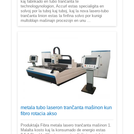
kaj fabrikado en tubo tranĉanta te
technologynologion, Accurl estas specialigita en
solvoj por la tuboj kaj tuboj, kaj la nova lasero-tubo
tranĉanta linion estas la finfina solvo por kunigi
multoblajn maŝinajn procezojn en unu ...
metala tubo laseron tranĉanta maŝinon kun
fibro rotacia akso
Produktaĵa Fibra metala lasero tranĉanta maŝinon 1.
Malalta kosto kaj la konsumado de energio estas