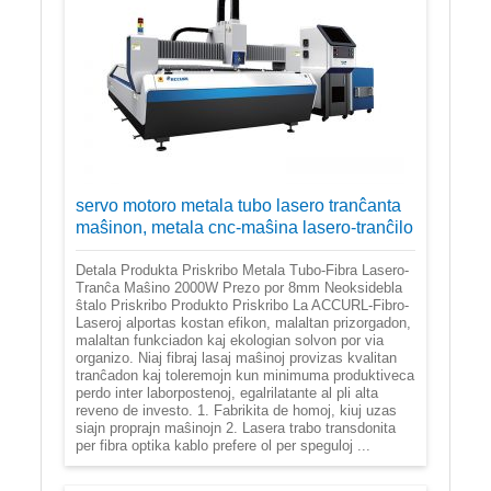
servo motoro metala tubo lasero tranĉanta
maŝinon, metala cnc-maŝina lasero-tranĉilo
Detala Produkta Priskribo Metala Tubo-Fibra Lasero-
Tranĉa Maŝino 2000W Prezo por 8mm Neoksidebla
ŝtalo Priskribo Produkto Priskribo La ACCURL-Fibro-
Laseroj alportas kostan efikon, malaltan prizorgadon,
malaltan funkciadon kaj ekologian solvon por via
organizo. Niaj fibraj lasaj maŝinoj provizas kvalitan
tranĉadon kaj toleremojn kun minimuma produktiveca
perdo inter laborpostenoj, egalrilatante al pli alta
reveno de investo. 1. Fabrikita de homoj, kiuj uzas
siajn proprajn maŝinojn 2. Lasera trabo transdonita
per fibra optika kablo prefere ol per speguloj ...