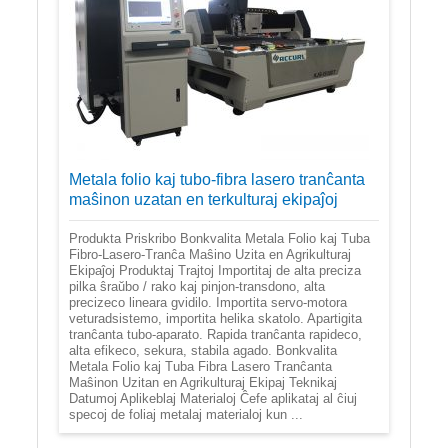
Metala folio kaj tubo-fibra lasero tranĉanta
maŝinon uzatan en terkulturaj ekipaĵoj
Produkta Priskribo Bonkvalita Metala Folio kaj Tuba
Fibro-Lasero-Tranĉa Maŝino Uzita en Agrikulturaj
Ekipaĵoj Produktaj Trajtoj Importitaj de alta preciza
pilka ŝraŭbo / rako kaj pinjon-transdono, alta
precizeco lineara gvidilo. Importita servo-motora
veturadsistemo, importita helika skatolo. Apartigita
tranĉanta tubo-aparato. Rapida tranĉanta rapideco,
alta efikeco, sekura, stabila agado. Bonkvalita
Metala Folio kaj Tuba Fibra Lasero Tranĉanta
Maŝinon Uzitan en Agrikulturaj Ekipaj Teknikaj
Datumoj Aplikeblaj Materialoj Ĉefe aplikataj al ĉiuj
specoj de foliaj metalaj materialoj kun ...