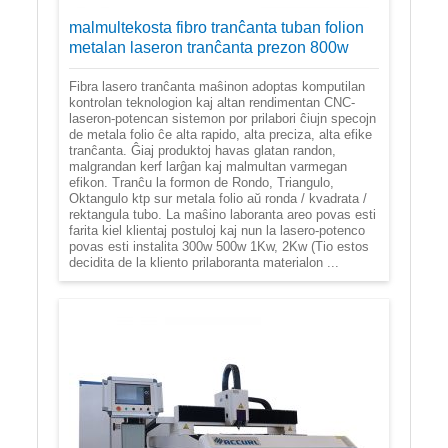
malmultekosta fibro tranĉanta tuban folion
metalan laseron tranĉanta prezon 800w
Fibra lasero tranĉanta maŝinon adoptas komputilan
kontrolan teknologion kaj altan rendimentan CNC-
laseron-potencan sistemon por prilabori ĉiujn specojn
de metala folio ĉe alta rapido, alta preciza, alta efike
tranĉanta. Ĝiaj produktoj havas glatan randon,
malgrandan kerf larĝan kaj malmultan varmegan
efikon. Tranĉu la formon de Rondo, Triangulo,
Oktangulo ktp sur metala folio aŭ ronda / kvadrata /
rektangula tubo. La maŝino laboranta areo povas esti
farita kiel klientaj postuloj kaj nun la lasero-potenco
povas esti instalita 300w 500w 1Kw, 2Kw (Tio estos
decidita de la kliento prilaboranta materialon ...