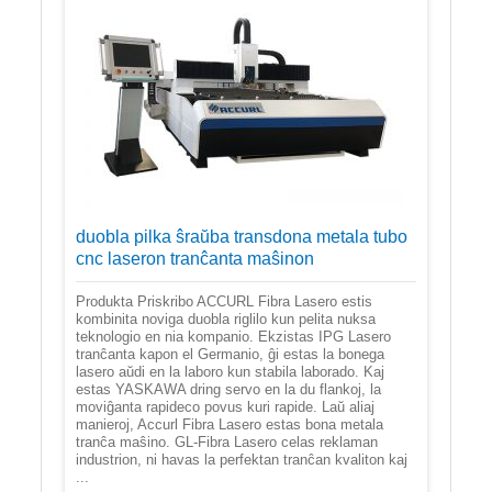
duobla pilka ŝraŭba transdona metala tubo
cnc laseron tranĉanta maŝinon
Produkta Priskribo ACCURL Fibra Lasero estis
kombinita noviga duobla riglilo kun pelita nuksa
teknologio en nia kompanio. Ekzistas IPG Lasero
tranĉanta kapon el Germanio, ĝi estas la bonega
lasero aŭdi en la laboro kun stabila laborado. Kaj
estas YASKAWA dring servo en la du flankoj, la
moviĝanta rapideco povus kuri rapide. Laŭ aliaj
manieroj, Accurl Fibra Lasero estas bona metala
tranĉa maŝino. GL-Fibra Lasero celas reklaman
industrion, ni havas la perfektan tranĉan kvaliton kaj
...