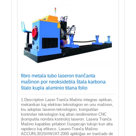
fibro metala tubo laseron tranĉanta
maŝinon por neoksidebla ŝtala karbona
ŝtalo kupla aluminio titana folio
1.Description Laser-Tranĉa Maŝino integras optikan,
mekanikan kaj elektran teknologion en unu maŝinon,
kiu adoptas laseron-teknologion, komputilan
kontrolan teknologion kaj altan rendimenton CNC
(komputila nombra kontrolo) laseron. Lasera Tranĉa
Maŝino kapablas prilabori ĉiuspecajn tukojn kun alta
rapideco kaj efikeco. Lasero-Tranĉa Maŝino
ACCURL3015IIIWJAT-2000 aplikiĝas en tranĉado de