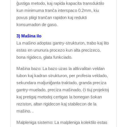
ĝustiga metodo, kaj rapida kapacita transduktilo
kun minimuma tranĉa interspaco 0.2mm, kiu
povus pliigi tranĉan rapidon kaj redukti
konsumadon de gaso.
3) Maŝina ilo
La maŝino adoptas gantry-strukturon, trabo kaj lito
estas en ununura procezo kun alta precizeco,
bona rigideco, glata funkciado.
Maŝina bazo: La bazo uzas la altkvalitan veldan
tubon kaj kadran strukturon, per profesia veldado,
sekundara maljuniĝanta traktado, granda preciza
gantry-muelado, preciza maŝinado, ĉi tiuj projektoj
kaj pretigaj metodoj certigas la bonegan ŝokan
reziston, altan rigidecon kaj stabilecon de la
maŝino. .
Malpleniga sistemo: La malpleniga kolektilo estas