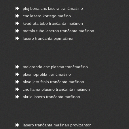
plej bona cnc lasera tranĉmaŝino
cnc lasero kortego maŝino
kvadrata tubo tranĉanta maŝinon
metala tubo laseron tranĉanta maŝinon
lasero tranĉanta pipmaŝinon
malgranda cnc plasma tranĉmaŝino
plasmoprofila tranĉmaŝino
akvo jeto ŝtalo tranĉanta maŝinon
cnc flama plasmo tranĉanta maŝinon
akrila lasero tranĉanta maŝinon
lasero tranĉanta maŝinan provizanton