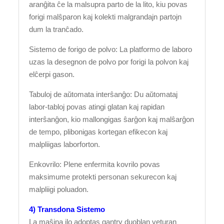
aranĝita ĉe la malsupra parto de la lito, kiu povas
forigi malŝparon kaj kolekti malgrandajn partojn
dum la tranĉado.
Sistemo de forigo de polvo: La platformo de laboro
uzas la desegnon de polvo por forigi la polvon kaj
elĉerpi gason.
Tabuloj de aŭtomata interŝanĝo: Du aŭtomataj
labor-tabloj povas atingi glatan kaj rapidan
interŝanĝon, kio mallongigas ŝarĝon kaj malŝarĝon
de tempo, plibonigas kortegan efikecon kaj
malpliigas laborforton.
Enkovrilo: Plene enfermita kovrilo povas
maksimume protekti personan sekurecon kaj
malpliigi poluadon.
4) Transdona Sistemo
La maŝina ilo adoptas gantry duoblan veturan