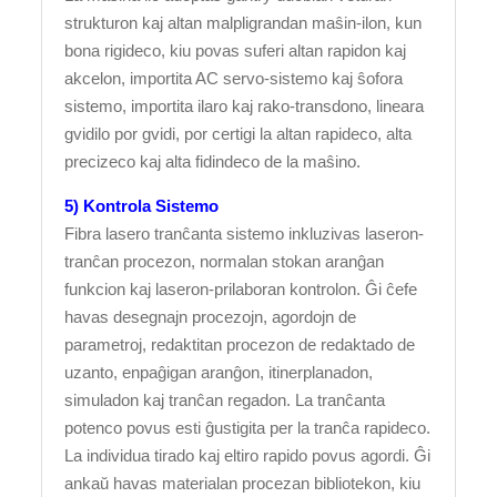
strukturon kaj altan malpligrandan maŝin-ilon, kun
bona rigideco, kiu povas suferi altan rapidon kaj
akcelon, importita AC servo-sistemo kaj ŝofora
sistemo, importita ilaro kaj rako-transdono, lineara
gvidilo por gvidi, por certigi la altan rapideco, alta
precizeco kaj alta fidindeco de la maŝino.
5) Kontrola Sistemo
Fibra lasero tranĉanta sistemo inkluzivas laseron-
tranĉan procezon, normalan stokan aranĝan
funkcion kaj laseron-prilaboran kontrolon. Ĝi ĉefe
havas desegnajn procezojn, agordojn de
parametroj, redaktitan procezon de redaktado de
uzanto, enpaĝigan aranĝon, itinerplanadon,
simuladon kaj tranĉan regadon. La tranĉanta
potenco povus esti ĝustigita per la tranĉa rapideco.
La individua tirado kaj eltiro rapido povus agordi. Ĝi
ankaŭ havas materialan procezan bibliotekon, kiu