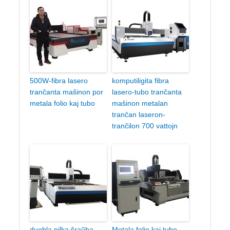
500W-fibra lasero
komputiligita fibra
tranĉanta maŝinon por
lasero-tubo tranĉanta
metala folio kaj tubo
maŝinon metalan
tranĉan laseron-
tranĉilon 700 vattojn
duobla pilka ŝraŭba
Metala folio kaj tubo-