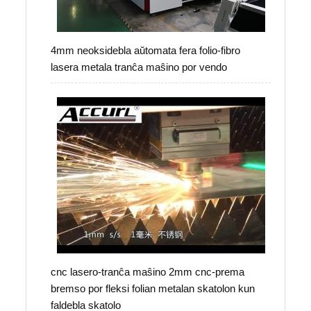
4mm neoksidebla aŭtomata fera folio-fibro
lasera metala tranĉa maŝino por vendo
cnc lasero-tranĉa maŝino 2mm cnc-prema
bremso por fleksi folian metalan skatolon kun
faldebla skatolo