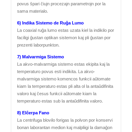
povus ŝpari ĉiujn procezajn parametrojn por la
sama materialo.
6) Indika Sistemo de Ruĝa Lumo
La coaxial ruĝa lumo estas uzata kiel la indikilo por
faciligi ĝustan optikan sistemon kaj pli ĝustan por
prezenti laborpunkton.
7) Malvarmiga Sistemo
La akvo-malvarmiga sistemo estas ekipita kaj la
temperaturo povus esti indikita. La akvo-
malvarmiga sistemo komencos funkcii aŭtomate
kiam la temperaturo estas pli alta ol la antaŭdifinita
valoro kaj ĉesus funkcii aŭtomate kiam la
temperaturo estas sub la antaŭdifinita valoro.
8) Elĉerpa Fano
La centrifuga blovilo forigas la polvon por konservi
bonan laborantan medion kaj malpliigi la damaĝon