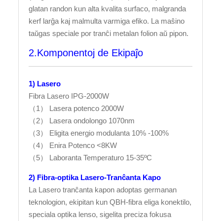
glatan randon kun alta kvalita surfaco, malgranda
kerf larĝa kaj malmulta varmiga efiko. La maŝino
taŭgas speciale por tranĉi metalan folion aŭ pipon.
2.Komponentoj de Ekipaĵo
1) Lasero
Fibra Lasero IPG-2000W
（1） Lasera potenco 2000W
（2） Lasera ondolongo 1070nm
（3） Eligita energio modulanta 10% -100%
（4） Enira Potenco <8KW
（5） Laboranta Temperaturo 15-35ºC
2) Fibra-optika Lasero-Tranĉanta Kapo
La Lasero tranĉanta kapon adoptas germanan
teknologion, ekipitan kun QBH-fibra eliga konektilo,
speciala optika lenso, sigelita preciza fokusa