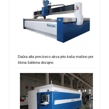
Daŭra alta precizeco akva jeto kaŝa maŝino por
ŝtona ŝablona dezajno