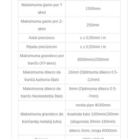
Maksimuma gamo por Y
1500mm
akso
Maksimuma gamo por Z-
250mm
akso
Axial precizeco
≤ ± 0,05mm / m
Ripetu precizecon
≤ ± 0,03mm / m
Maksimuma grandeco por
3000mmx1500mm
tranĉo (XY-akso)
Maksimuma dikeco de
16mm (Optimuma dikeco 0.5-
tranĉa karbona ŝtalo
-12mm)
Maksimuma dikeco de
8mm (Optimuma dikeco 0.5-
tranĉo Neoksidebla ŝtalo
-7mm)
ronda pipo Ф160mm
Maksimuma grandeco de
kvadrata tubo 100mmx100mm
tranĉantaj metalaj tuboj
(diagonala 30mm-160mm)
dikeco 3mm, longa 6000mm