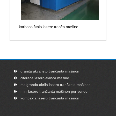
karbona ŝtalo lasere tranĉa maŝino
granita akva jeto tranĉanta maŝinon
cifereca lasero-tranĉa maŝino
malgranda akrila lasero tranĉanta maŝinon
mini lasero tranĉanta maŝinon por vendo
kompakta lasero tranĉanta maŝinon