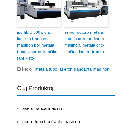
ipg fibro 500w cnc
servo motoro metala
laseron tranĉanta
tubo lasero tranĉanta
maŝinon por metalaj
maŝinon, metala cnc-
tuboj laseron-tranĉilaj
maŝina lasero-tranĉilo
fabrikistoj
Etikedoj:
metala tubo laseron tranĉanta maŝinon
Ĉiuj Produktoj
lasero tranĉa maŝino
lasero-tubo tranĉanta maŝinon