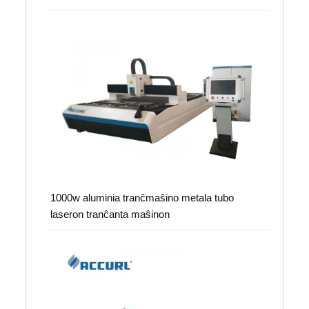
1000w aluminia tranĉmaŝino metala tubo
laseron tranĉanta maŝinon