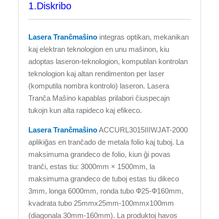
1.Diskribo
Lasera Tranĉmaŝino
integras optikan, mekanikan
kaj elektran teknologion en unu maŝinon, kiu
adoptas laseron-teknologion, komputilan kontrolan
teknologion kaj altan rendimenton per laser
(komputila nombra kontrolo) laseron. Lasera
Tranĉa Maŝino kapablas prilabori ĉiuspecajn
tukojn kun alta rapideco kaj efikeco.
Lasera Tranĉmaŝino
ACCURL3015IIIWJAT-2000
aplikiĝas en tranĉado de metala folio kaj tuboj. La
maksimuma grandeco de folio, kiun ĝi povas
tranĉi, estas tiu: 3000mm × 1500mm, la
maksimuma grandeco de tuboj estas tiu dikeco
3mm, longa 6000mm, ronda tubo Ф25-Ф160mm,
kvadrata tubo 25mmx25mm-100mmx100mm
(diagonala 30mm-160mm). La produktoj havos