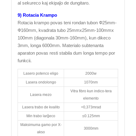
al sekureco kaj ekipaĵo de dungitaro.
9) Rotacia Krampo
Rotacia krampo povas teni rondan tubon Ф25mm-
Ф160mm, kvadrata tubo 25mmx25mm-100mmx
100mm (diagonala 30mm-160mm), kun dikeco
3mm, longa 6000mm. Materialo subtenanta
aparaton povas resti stabila dum longa tempo por
funkcii.
Lasero potenco eligo
2000w
Lasera ondolongo
1070nm
Vitra fibro kun indico-tera
Lasera mezo
elemento
Lasera trabo de kvalito
<0,373mrad
Min trabo larĝeco
≤0.125mm
Maksimuma gamo por X-
3000mm
akso