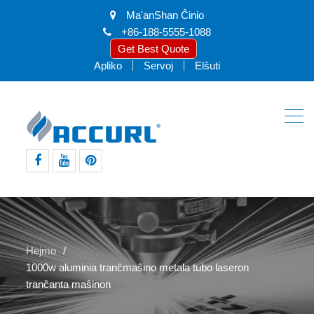
Ma'anShan Ĉinio
+86-188-5555-1088
Get Best Quote
Apliko
Servoj
Elŝuti
facebook
youtube
intereso
Hejmo
1000w aluminia tranĉmaŝino metala tubo laseron
tranĉanta maŝinon