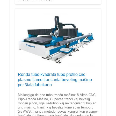
Ronda tubo kvadrata tubo profilo cnc
plasmo flamo tranĉanta beveling maŝino
por ŝtala fabrikado
Mallongigo de cnc-tubo-tranĉa maŝino: 8-Aksa CNC-
Pipo-Tranĉa Maŝino, Ĝi povas tranĉi kaj beveligi
rondan pipon, sqaure-tubon kaj rektangulan tubon en
unu maŝino, tranĉi kaj beveligi kune ŝpari tempon,
ĝis AWS. Tranĉa metodo: povas kongrui kun plasmo-
tranĉado kaj flama gasa tranĉado, dependas de la