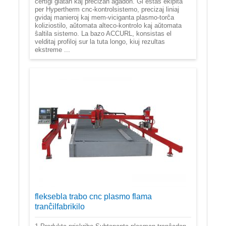
certigi glatan kaj precizan agadon. Ĝi estas ekipita
per Hypertherm cnc-kontrolsistemo, precizaj liniaj
gvidaj manieroj kaj mem-viciganta plasmo-torĉa
koliziostilo, aŭtomata alteco-kontrolo kaj aŭtomata
ŝaltila sistemo. La bazo ACCURL, konsistas el
velditaj profiloj sur la tuta longo, kiuj rezultas
ekstreme ...
fleksebla trabo cnc plasmo flama
tranĉilfabrikilo