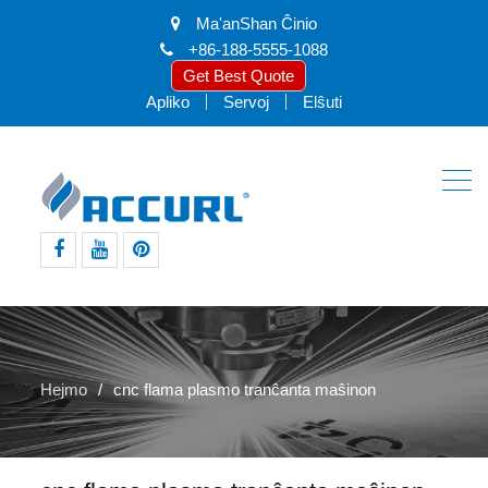
Ma'anShan Ĉinio
+86-188-5555-1088
Get Best Quote
Apliko
Servoj
Elŝuti
facebook
youtube
intereso
Hejmo
cnc flama plasmo tranĉanta maŝinon