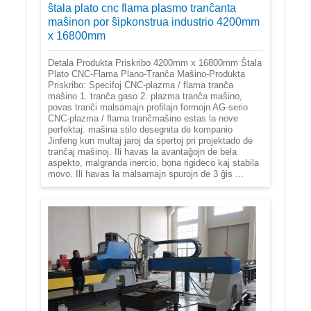
ŝtala plato cnc flama plasmo tranĉanta
maŝinon por ŝipkonstrua industrio 4200mm
x 16800mm
Detala Produkta Priskribo 4200mm x 16800mm Ŝtala
Plato CNC-Flama Plano-Tranĉa Maŝino-Produkta
Priskribo: Specifoj CNC-plazma / flama tranĉa
maŝino 1. tranĉa gaso 2. plazma tranĉa maŝino,
povas tranĉi malsamajn profilajn formojn AG-serio
CNC-plazma / flama tranĉmaŝino estas la nove
perfektaj. maŝina stilo desegnita de kompanio
Jinfeng kun multaj jaroj da spertoj pri projektado de
tranĉaj maŝinoj. Ili havas la avantaĝojn de bela
aspekto, malgranda inercio, bona rigideco kaj stabila
movo. Ili havas la malsamajn spurojn de 3 ĝis ...