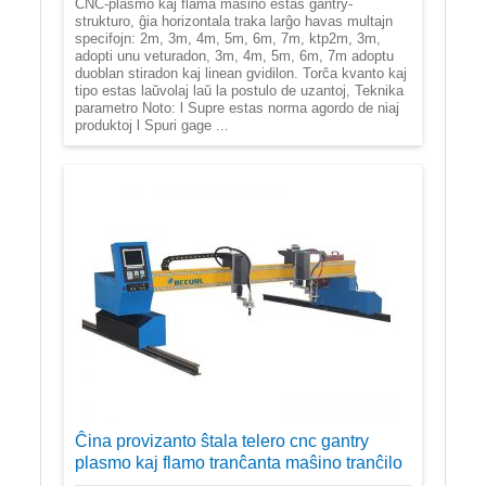
CNC-plasmo kaj flama maŝino estas gantry-
strukturo, ĝia horizontala traka larĝo havas multajn
specifojn: 2m, 3m, 4m, 5m, 6m, 7m, ktp2m, 3m,
adopti unu veturadon, 3m, 4m, 5m, 6m, 7m adoptu
duoblan stiradon kaj linean gvidilon. Torĉa kvanto kaj
tipo estas laŭvolaj laŭ la postulo de uzantoj, Teknika
parametro Noto: l Supre estas norma agordo de niaj
produktoj l Spuri gage ...
Ĉina provizanto ŝtala telero cnc gantry
plasmo kaj flamo tranĉanta maŝino tranĉilo