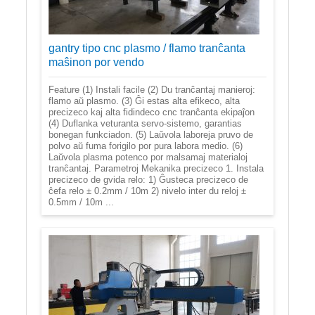
gantry tipo cnc plasmo / flamo tranĉanta
maŝinon por vendo
Feature (1) Instali facile (2) Du tranĉantaj manieroj:
flamo aŭ plasmo. (3) Ĝi estas alta efikeco, alta
precizeco kaj alta fidindeco cnc tranĉanta ekipaĵon
(4) Duflanka veturanta servo-sistemo, garantias
bonegan funkciadon. (5) Laŭvola laboreja pruvo de
polvo aŭ fuma forigilo por pura labora medio. (6)
Laŭvola plasma potenco por malsamaj materialoj
tranĉantaj. Parametroj Mekanika precizeco 1. Instala
precizeco de gvida relo: 1) Ĝusteca precizeco de
ĉefa relo ± 0.2mm / 10m 2) nivelo inter du reloj ±
0.5mm / 10m ...