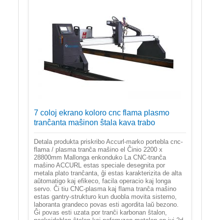
7 coloj ekrano koloro cnc flama plasmo
tranĉanta maŝinon ŝtala kava trabo
Detala produkta priskribo Accurl-marko portebla cnc-
flama / plasma tranĉa maŝino el Ĉinio 2200 x
28800mm Mallonga enkonduko La CNC-tranĉa
maŝino ACCURL estas speciale desegnita por
metala plato tranĉanta, ĝi estas karakterizita de alta
aŭtomatigo kaj efikeco, facila operacio kaj longa
servo. Ĉi tiu CNC-plasma kaj flama tranĉa maŝino
estas gantry-strukturo kun duobla movita sistemo,
laboranta grandeco povas esti agordita laŭ bezono.
Ĝi povas esti uzata por tranĉi karbonan ŝtalon,