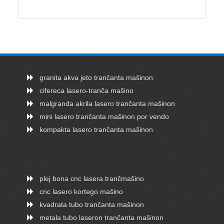
granita akva jeto tranĉanta maŝinon
cifereca lasero-tranĉa maŝino
malgranda akrila lasero tranĉanta maŝinon
mini lasero tranĉanta maŝinon por vendo
kompakta lasero tranĉanta maŝinon
plej bona cnc lasera tranĉmaŝino
cnc lasero kortego maŝino
kvadrata tubo tranĉanta maŝinon
metala tubo laseron tranĉanta maŝinon