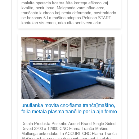
malalta operacia kosto> Alta kortega efikeco kaj
kvalito, neniu brua. Malgranda varminfluo-areo,
tranĉanta kudreco kaj neniu deformado, posttraktado
ne bezonas 5.La maŝino adoptas Pekinan START-
kontrolan sistemon, arka alta sentiveca arko ...
unuflanka movita cnc-flama tranĉaĵmaŝino,
folia metala plasma tranĉilo por ia ajn formo
Detala Produkta Priskribo Accurl Brand Single Sided
Drived 3200 x 12800 CNC-Flama-Tranĉa Maŝino
Mallonga enkonduko La ACCURL CNC-Flama Tranĉa
Maŝino estas speciale desegnita por metala plato