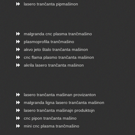
lasero tranĉanta pipmaŝinon
malgranda cnc plasma tranĉmaŝino
plasmoprofila tranĉmaŝino
akvo jeto ŝtalo tranĉanta maŝinon
cnc flama plasmo tranĉanta maŝinon
akrila lasero tranĉanta maŝinon
lasero tranĉanta maŝinan provizanton
malgranda ligna lasero tranĉanta maŝinon
lasero tranĉanta maŝinajn produktojn
cnc pipon tranĉanta maŝino
mini cnc plasma tranĉmaŝino