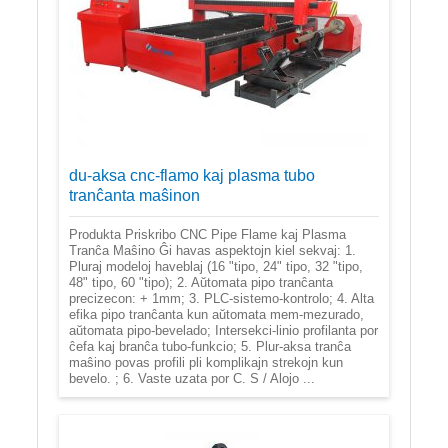
du-aksa cnc-flamo kaj plasma tubo
tranĉanta maŝinon
Produkta Priskribo CNC Pipe Flame kaj Plasma
Tranĉa Maŝino Ĝi havas aspektojn kiel sekvaj: 1.
Pluraj modeloj haveblaj (16 "tipo, 24" tipo, 32 "tipo,
48" tipo, 60 "tipo); 2. Aŭtomata pipo tranĉanta
precizecon: + 1mm; 3. PLC-sistemo-kontrolo; 4. Alta
efika pipo tranĉanta kun aŭtomata mem-mezurado,
aŭtomata pipo-bevelado; Intersekci-linio profilanta por
ĉefa kaj branĉa tubo-funkcio; 5. Plur-aksa tranĉa
maŝino povas profili pli komplikajn strekojn kun
bevelo. ; 6. Vaste uzata por C. S / Alojo ...