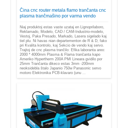
Ĉina cnc router metala flamo tranĉanta cnc
plasma tranĉmaŝino por varma vendo
Niaj produktoj estas vaste uzataj en Lignoprilaboro,
Reklamado, Modelo, CAD / CAM-Industrio-modelo,
Vestoj, Paka Presado, Markado, Lasera sigelado kaj
tiel plu. Ni havas nian departementon de R & D, fako
pri Kvalita kontrolo, kaj Sekcio de vendo kaj servo.
Trajtoj de cnc plasma tranĉilo: Efika laboranta areo:
2000 * 4000mm Plasma & Flama tranĉanta kapo
Ameriko Hypertherm 200A PMI Lineara gvidilo por
25mm Tranĉanta dikeco estas 3mm -200mm
neoksidebla ŝtalo Japanio 750w Panasonic servo
motoro Elektronika PCB-klavaro (unu ...