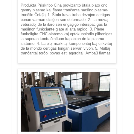
Produkta Priskribo Ĉina provizanto ŝtala plato cnc
gantry plasmo kaj flama tranĉanta maŝino plasmo-
tranĉilo Ĉefaĵoj 1. Ŝtala kava trabo-dezajno certigas
bonan varman disiĝon sen deformado. 2. La movaj
veturadoj de la ilaro sen engaĝiĝo interspacigas la
maŝinon funkciante glate al alta rapido. 3. Plene
funkciigita CNC-sistemo kaj optokupplotilo plibonigas
la superan kontraŭinfluan kapablon de la plasma
sistemo. 4. La plej markitaj komponentoj kaj cirkvitoj
de la mondo certigas longan servan vivon. 5. Multaj
tranĉantaj torĉoj povas esti agorditaj. Ambaŭ flamas
...