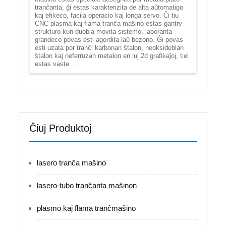
tranĉanta, ĝi estas karakterizita de alta aŭtomatigo
kaj efikeco, facila operacio kaj longa servo. Ĉi tiu
CNC-plasma kaj flama tranĉa maŝino estas gantry-
strukturo kun duobla movita sistemo, laboranta
grandeco povas esti agordita laŭ bezono. Ĝi povas
esti uzata por tranĉi karbonan ŝtalon, neoksideblan
ŝtalon kaj neferruzan metalon en iuj 2d grafikaĵoj, tiel
estas vaste .. .
Ĉiuj Produktoj
lasero tranĉa maŝino
lasero-tubo tranĉanta maŝinon
plasmo kaj flama tranĉmaŝino