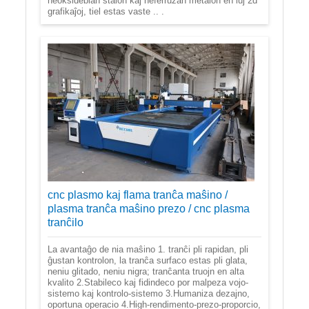
neoksideblan ŝtalon kaj neferruzan metalon en iuj 2d
grafikaĵoj, tiel estas vaste .. .
cnc plasmo kaj flama tranĉa maŝino /
plasma tranĉa maŝino prezo / cnc plasma
tranĉilo
La avantaĝo de nia maŝino 1. tranĉi pli rapidan, pli
ĝustan kontrolon, la tranĉa surfaco estas pli glata,
neniu glitado, neniu nigra; tranĉanta truojn en alta
kvalito 2.Stabileco kaj fidindeco por malpeza vojo-
sistemo kaj kontrolo-sistemo 3.Humaniza dezajno,
oportuna operacio 4.High-rendimento-prezo-proporcio,