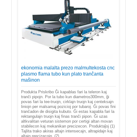
ekonomia malalta prezo malmultekosta cnc
plasmo flama tubo kun plato tranĉanta
maŝinon
Produkta Priskribo Ĝi kapablas fari la teleron kaj
tranĉi pipojn. Por la tubo kun diametro≤300mm, ĝi
povas fari la tee-truojn, cirklajn truojn kaj centeksajn
liniojn per malsamaj pozicioj por tubaroj. Ĝi povas fini
tranĉadon de disigita kubuto. Ĝi estas kapabla fari la
rektangulajn truojn kaj finas tranĉi pipon. Ĝi uzas
altkvalitan veturan sistemon por certigi altan movan
stabilecon kaj mekanikan precizecon. Produktaĵoj (1)
Tajlita trako akiras altajn intensecajn, altrapidajn kaj
altajn precizecojn. (2) ...