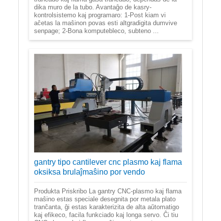
dika muro de la tubo. Avantaĝo de kasry-
kontrolsistemo kaj programaro: 1-Post kiam vi
aĉetas la maŝinon povas esti altgradigita dumvive
senpage; 2-Bona komputebleco, subteno ...
gantry tipo cantilever cnc plasmo kaj flama
oksiksa brulaĵmaŝino por vendo
Produkta Priskribo La gantry CNC-plasmo kaj flama
maŝino estas speciale desegnita por metala plato
tranĉanta, ĝi estas karakterizita de alta aŭtomatigo
kaj efikeco, facila funkciado kaj longa servo. Ĉi tiu