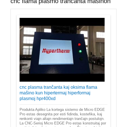
cnc flama plasmo tranĉanta maŝinon
cnc plasma tranĉanta kaj oksima flama
maŝino kun hipertermaj hiperformaj
plasmoj hpr400xd
Produkta Apliko La kortega sistemo de Micro EDGE
Pro estas desegnita por esti fidinda, kostefika, kaj
renkonti viajn altajn rendimentajn tranĉajn postulojn.
La CNC-Serioj Micro EDGE Pro estas konstruitaj por