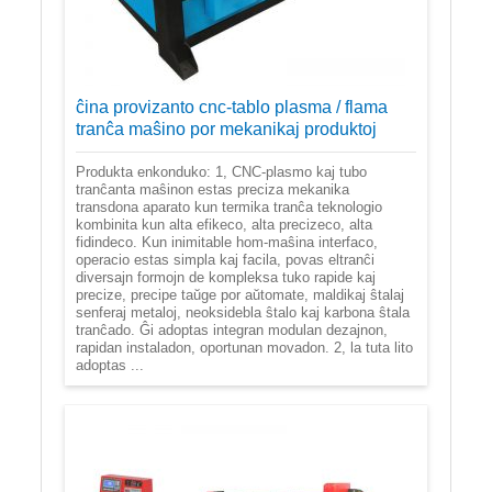
ĉina provizanto cnc-tablo plasma / flama
tranĉa maŝino por mekanikaj produktoj
Produkta enkonduko: 1, CNC-plasmo kaj tubo
tranĉanta maŝinon estas preciza mekanika
transdona aparato kun termika tranĉa teknologio
kombinita kun alta efikeco, alta precizeco, alta
fidindeco. Kun inimitable hom-maŝina interfaco,
operacio estas simpla kaj facila, povas eltranĉi
diversajn formojn de kompleksa tuko rapide kaj
precize, precipe taŭge por aŭtomate, maldikaj ŝtalaj
senferaj metaloj, neoksidebla ŝtalo kaj karbona ŝtala
tranĉado. Ĝi adoptas integran modulan dezajnon,
rapidan instaladon, oportunan movadon. 2, la tuta lito
adoptas ...