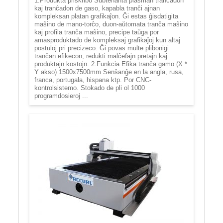
1.Produkta priskribo Subtenanta plasman tranĉadon
kaj tranĉadon de gaso, kapabla tranĉi ajnan
kompleksan platan grafikaĵon. Ĝi estas ĝisdatigita
maŝino de mano-torĉo, duon-aŭtomata tranĉa maŝino
kaj profila tranĉa maŝino, precipe taŭga por
amasproduktado de kompleksaj grafikaĵoj kun altaj
postuloj pri precizeco. Ĝi povas multe plibonigi
tranĉan efikecon, redukti malĉefajn pretajn kaj
produktajn kostojn. 2.Funkcia Efika tranĉa gamo (X *
Y akso) 1500x7500mm Senŝanĝe en la angla, rusa,
franca, portugala, hispana ktp. Por CNC-
kontrolsistemo. Stokado de pli ol 1000
programdosieroj ...