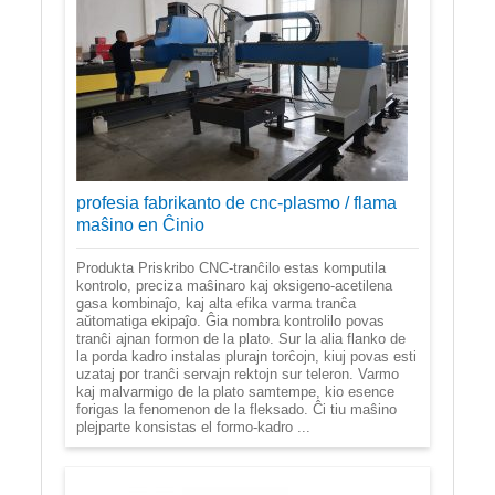
profesia fabrikanto de cnc-plasmo / flama
maŝino en Ĉinio
Produkta Priskribo CNC-tranĉilo estas komputila
kontrolo, preciza maŝinaro kaj oksigeno-acetilena
gasa kombinaĵo, kaj alta efika varma tranĉa
aŭtomatiga ekipaĵo. Ĝia nombra kontrolilo povas
tranĉi ajnan formon de la plato. Sur la alia flanko de
la porda kadro instalas plurajn torĉojn, kiuj povas esti
uzataj por tranĉi servajn rektojn sur teleron. Varmo
kaj malvarmigo de la plato samtempe, kio esence
forigas la fenomenon de la fleksado. Ĉi tiu maŝino
plejparte konsistas el formo-kadro ...