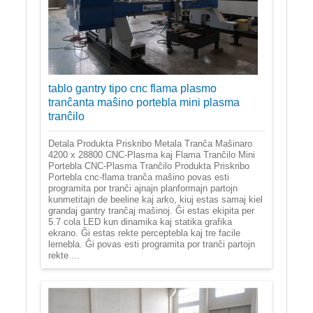
tablo gantry tipo cnc flama plasmo
tranĉanta maŝino portebla mini plasma
tranĉilo
Detala Produkta Priskribo Metala Tranĉa Maŝinaro
4200 x 28800 CNC-Plasma kaj Flama Tranĉilo Mini
Portebla CNC-Plasma Tranĉilo Produkta Priskribo
Portebla cnc-flama tranĉa maŝino povas esti
programita por tranĉi ajnajn planformajn partojn
kunmetitajn de beeline kaj arko, kiuj estas samaj kiel
grandaj gantry tranĉaj maŝinoj. Ĝi estas ekipita per
5.7 cola LED kun dinamika kaj statika grafika
ekrano. Ĝi estas rekte perceptebla kaj tre facile
lernebla. Ĝi povas esti programita por tranĉi partojn
rekte ...