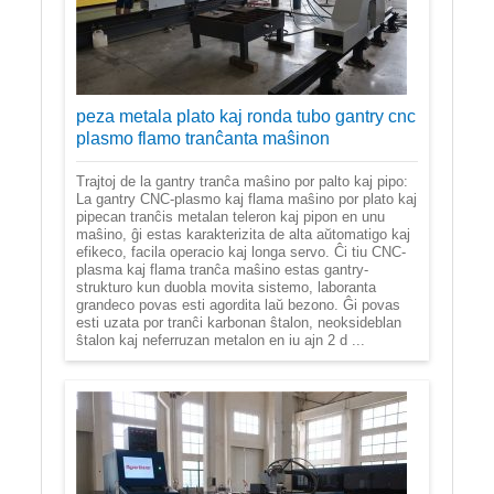
peza metala plato kaj ronda tubo gantry cnc
plasmo flamo tranĉanta maŝinon
Trajtoj de la gantry tranĉa maŝino por palto kaj pipo:
La gantry CNC-plasmo kaj flama maŝino por plato kaj
pipecan tranĉis metalan teleron kaj pipon en unu
maŝino, ĝi estas karakterizita de alta aŭtomatigo kaj
efikeco, facila operacio kaj longa servo. Ĉi tiu CNC-
plasma kaj flama tranĉa maŝino estas gantry-
strukturo kun duobla movita sistemo, laboranta
grandeco povas esti agordita laŭ bezono. Ĝi povas
esti uzata por tranĉi karbonan ŝtalon, neoksideblan
ŝtalon kaj neferruzan metalon en iu ajn 2 d ...