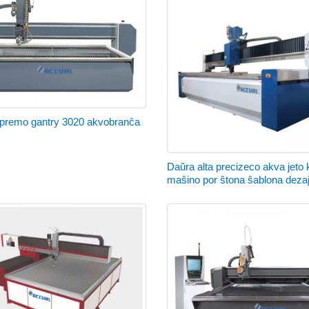
ta premo gantry 3020 akvobranĉa
Daŭra alta precizeco akva jeto
maŝino por ŝtona ŝablona deza