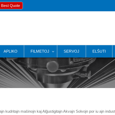
 Best Quote
APLIKO
FILMETOJ
SERVOJ
ELŜUTI
kudritajn maŝinojn kaj Alĝustigitajn Akvajn Solvojn por iu ajn indust