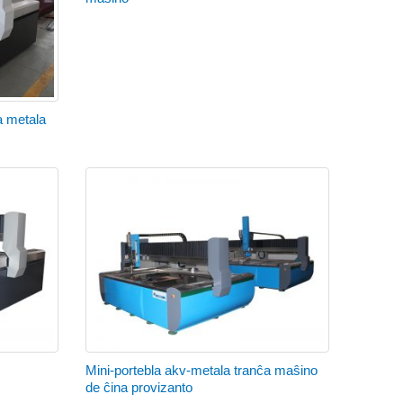
a metala
Mini-portebla akv-metala tranĉa maŝino
de ĉina provizanto