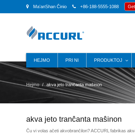
Ma'anShan Ĉinio
+86-188-5555-1088
Get
HEJMO
PRI NI
PRODUKTOJ
Hejmo
akva jeto tranĉanta maŝinon
akva jeto tranĉanta maŝinon
Ĉu vi volas aĉeti akvobranĉilon? ACCURL fabrikas akvajn 