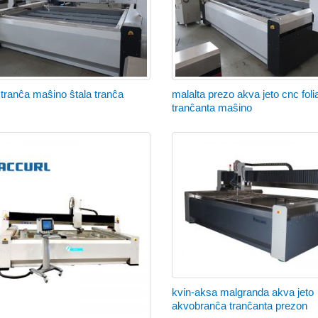
 tranĉa maŝino ŝtala tranĉa
malalta prezo akva jeto cnc foli
tranĉanta maŝino
kvin-aksa malgranda akva jeto
akvobranĉa tranĉanta prezon