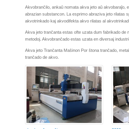
Akvobranĉilo, ankaŭ nomata akva jeto aŭ akvobaraĵo, es
abrazian substancon. La esprimo abraziva jeto rilatas s
akvotrinkado kaj akvodifekta akvo rilatas al akvotrinkado
Akva jeto tranĉanta estas ofte uzata dum fabrikado de maŝ
metodoj. Akvobranĉado estas uzata en diversaj industri
Akva jeto Tranĉanta Maŝinon Por ŝtona tranĉado, metala 
tranĉado de akvo.