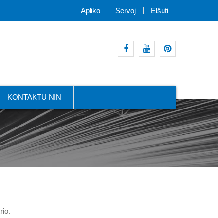
Apliko
Servoj
Elŝuti
facebook
youtube
intereso
KONTAKTU NIN
rio.