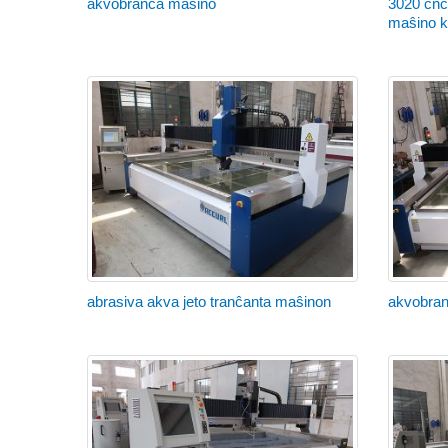
akvobranĉa maŝino
3020 cnc 
maŝino k
abrasiva akva jeto tranĉanta maŝinon
akvobran