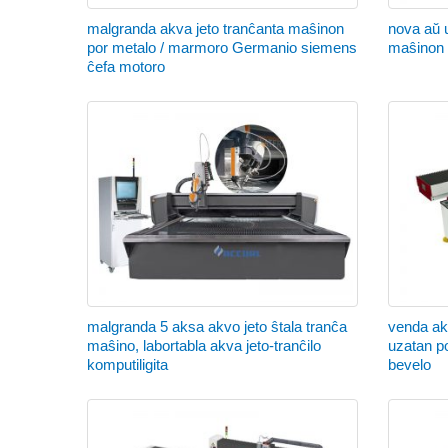
malgranda akva jeto tranĉanta maŝinon
nova aŭ u
por metalo / marmoro Germanio siemens
maŝinon p
ĉefa motoro
malgranda 5 aksa akvo jeto ŝtala tranĉa
venda ak
maŝino, labortabla akva jeto-tranĉilo
uzatan p
komputiligita
bevelo