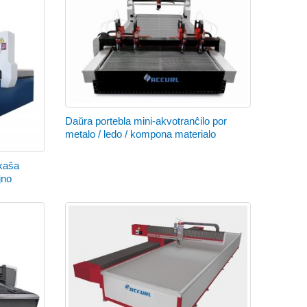
Daŭra portebla mini-akvotranĉilo por
metalo / ledo / kompona materialo
 kaŝa
jno