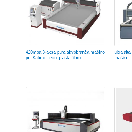
420mpa 3-aksa pura akvobranĉa maŝino
ultra al
por ŝaŭmo, ledo, plasta filmo
maŝino