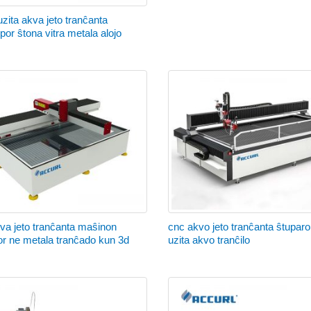
zita akva jeto tranĉanta
or ŝtona vitra metala alojo
va jeto tranĉanta maŝinon
cnc akvo jeto tranĉanta ŝtuparo
or ne metala tranĉado kun 3d
uzita akvo tranĉilo