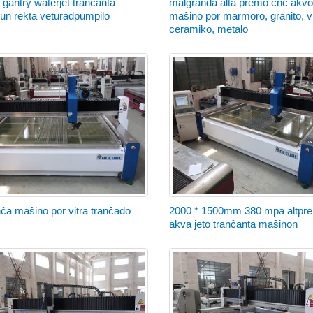
gantry waterjet tranĉanta
malgranda alta premo cnc akv
un rekta veturadpumpilo
maŝino por marmoro, granito, vi
ceramiko, metalo
ĉa maŝino por vitra tranĉado
2000 * 1500mm 380 mpa altpr
akva jeto tranĉanta maŝinon