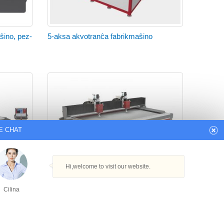
ŝino, pez-
5-aksa akvotranĉa fabrikmaŝino
E CHAT
Hi,welcome to visit our website.
ĉmaŝino
aŭtomata cnc akvo jeto tranĉanta maŝino
Cilina
akvo metala tranĉilo neniu varmego
trafita zono