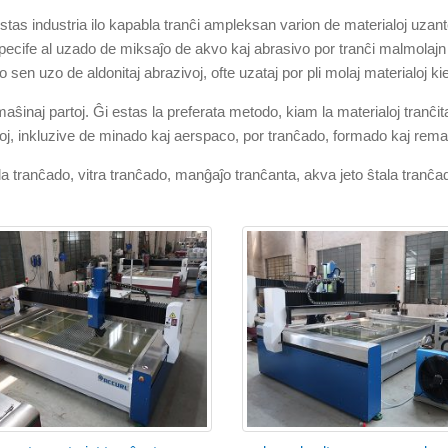
tas industria ilo kapabla tranĉi ampleksan varion de materialoj uzant
pecife al uzado de miksaĵo de akvo kaj abrasivo por tranĉi malmolajn 
 sen uzo de aldonitaj abrazivoj, ofte uzataj por pli molaj materialoj ki
inaj partoj. Ĝi estas la preferata metodo, kiam la materialoj tranĉitaj
oj, inkluzive de minado kaj aerspaco, por tranĉado, formado kaj rem
tranĉado, vitra tranĉado, manĝaĵo tranĉanta, akva jeto ŝtala tranĉad