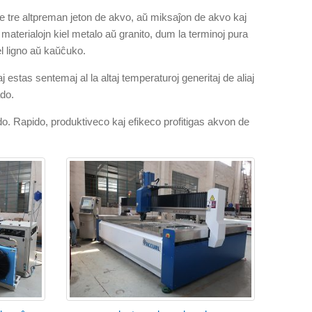
e tre altpreman jeton de akvo, aŭ miksaĵon de akvo kaj
materialojn kiel metalo aŭ granito, dum la terminoj pura
el ligno aŭ kaŭĉuko.
 estas sentemaj al la altaj temperaturoj generitaj de aliaj
ado.
o. Rapido, produktiveco kaj efikeco profitigas akvon de