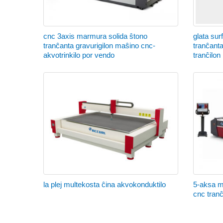
cnc 3axis marmura solida ŝtono
glata sur
tranĉanta gravurigilon maŝino cnc-
tranĉant
akvotrinkilo por vendo
tranĉilon
la plej multekosta ĉina akvokonduktilo
5-aksa m
cnc tran