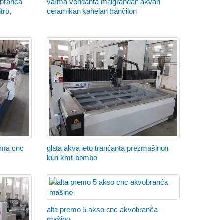
obranĉa
varma vendanta malgrandan akvan
tro,
ceramikan kahelan tranĉilon
ema cnc
glata akva jeto tranĉanta prezmaŝinon
kun kmt-bombo
alta premo 5 akso cnc akvobranĉa
maŝino