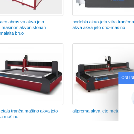
faco abrasiva akva jeto
portebla akvo-jeta vitra tranĉma
a maŝinon akvon ŝtonan
akva akva jeto cnc-maŝino
 malalta bruo
ONLIN
etala tranĉa maŝino akva jeto
altprema akva jeto metala tran
ĉa maŝino