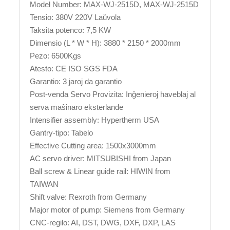
Model Number: MAX-WJ-2515D, MAX-WJ-2515D
Tensio: 380V 220V Laŭvola
Taksita potenco: 7,5 KW
Dimensio (L * W * H): 3880 * 2150 * 2000mm
Pezo: 6500Kgs
Atesto: CE ISO SGS FDA
Garantio: 3 jaroj da garantio
Post-venda Servo Provizita: Inĝenieroj haveblaj al
serva maŝinaro eksterlande
Intensifier assembly: Hypertherm USA
Gantry-tipo: Tabelo
Effective Cutting area: 1500x3000mm
AC servo driver: MITSUBISHI from Japan
Ball screw & Linear guide rail: HIWIN from
TAIWAN
Shift valve: Rexroth from Germany
Major motor of pump: Siemens from Germany
CNC-regilo: AI, DST, DWG, DXF, DXP, LAS