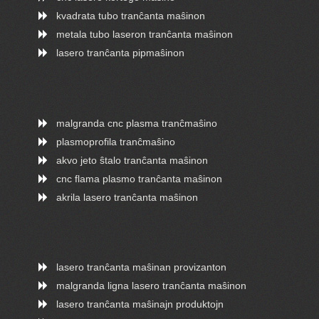
kvadrata tubo tranĉanta maŝinon
metala tubo laseron tranĉanta maŝinon
lasero tranĉanta pipmaŝinon
malgranda cnc plasma tranĉmaŝino
plasmoprofila tranĉmaŝino
akvo jeto ŝtalo tranĉanta maŝinon
cnc flama plasmo tranĉanta maŝinon
akrila lasero tranĉanta maŝinon
lasero tranĉanta maŝinan provizanton
malgranda ligna lasero tranĉanta maŝinon
lasero tranĉanta maŝinajn produktojn