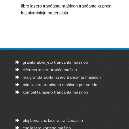
fibro lasero tranĉanta maŝinon tranĉante kuprajn
kaj aluminiajn materialojn
granita akva jeto tranĉanta maŝinon
cifereca lasero-tranĉa maŝino
malgranda akrila lasero tranĉanta maŝinon
mini lasero tranĉanta maŝinon por vendo
kompakta lasero tranĉanta maŝinon
plej bona cnc lasera tranĉmaŝino
cnc lasero kortego maŝino