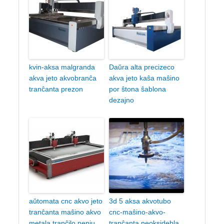
kvin-aksa malgranda
Daŭra alta precizeco
akva jeto akvobranĉa
akva jeto kaŝa maŝino
tranĉanta prezon
por ŝtona ŝablona
dezajno
aŭtomata cnc akvo jeto
3d 5 aksa akvotubo
tranĉanta maŝino akvo
cnc-maŝino-akvo-
metala tranĉilo neniu
tranĉanta neoksidebla