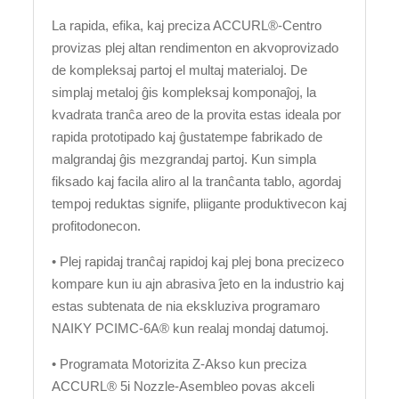
La rapida, efika, kaj preciza ACCURL®-Centro
provizas plej altan rendimenton en akvoprovizado
de kompleksaj partoj el multaj materialoj. De
simplaj metaloj ĝis kompleksaj komponaĵoj, la
kvadrata tranĉa areo de la provita estas ideala por
rapida prototipado kaj ĝustatempe fabrikado de
malgrandaj ĝis mezgrandaj partoj. Kun simpla
fiksado kaj facila aliro al la tranĉanta tablo, agordaj
tempoj reduktas signife, pliigante produktivecon kaj
profitodonecon.
• Plej rapidaj tranĉaj rapidoj kaj plej bona precizeco
kompare kun iu ajn abrasiva ĵeto en la industrio kaj
estas subtenata de nia ekskluziva programaro
NAIKY PCIMC-6A® kun realaj mondaj datumoj.
• Programata Motorizita Z-Akso kun preciza
ACCURL® 5i Nozzle-Asembleo povas akceli