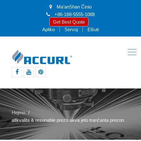
Ma'anShan Ĉinio
+86-188-5555-1088
Get Best Quote
Apliko
Servoj
Elŝuti
facebook
youtube
intereso
Hejmo
altkvalita & resonable prezo akva jeto tranĉanta prezon