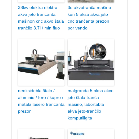
38kw elektra elektra
3d akvotranĉa maŝino
akva jeto tranĉanta
kun 5 aksa akva jeto
maŝinon cnc akvo ŝtala
cnc tranĉanta prezon
tranĉilo 3.7l / min fluo
por vendo
neoksidebla ŝtalo /
malgranda 5 aksa akvo
aluminio / fero / kupro /
jeto ŝtala tranĉa
metala lasero tranĉanta
maŝino, labortabla
prezon
akva jeto-tranĉilo
komputiligita