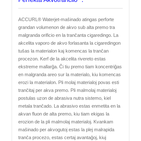
ACCURL® Waterjet-maŝinado atingas perforte
grandan volumenon de akvo sub alta premo tra
malgranda orificio en la tranĉanta cigaredingo. La
akcelita vaporo de akvo forlasanta la cigaredingon
tuŝas la materialon kaj komencas la tranĉan
procezon. Kerf de la akcelita rivereto estas
ekstreme mallarĝa. Ĉi tiu premo tiam koncentriĝas
en malgranda areo sur la materialo, kiu komencas
erozi la materialon. Pli molaj materialoj povas esti
tranĉitaj per akva premo. Pli malmolaj materialoj
postulas uzon de abrasiva nutra sistemo, kiel
metala tranĉado. La abrasivo estas enmetita en la
akvan fluon de alta premo, kiu tiam ekigas la
erozion de la pli malmolaj materialoj. Kvankam
maŝinado per akvogutoj estas la plej malrapida
tranĉa procezo, estas certaj avantaĝoj, kiuj