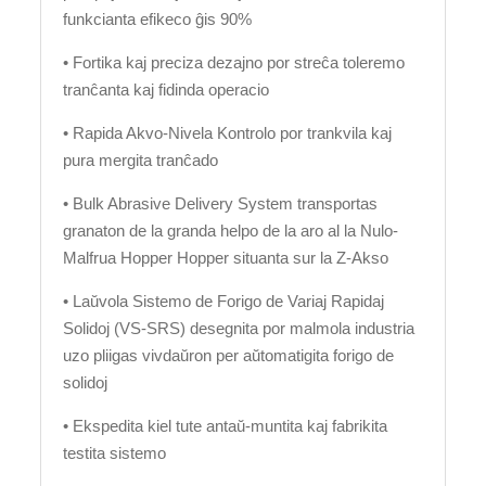
funkcianta efikeco ĝis 90%
• Fortika kaj preciza dezajno por streĉa toleremo
tranĉanta kaj fidinda operacio
• Rapida Akvo-Nivela Kontrolo por trankvila kaj
pura mergita tranĉado
• Bulk Abrasive Delivery System transportas
granaton de la granda helpo de la aro al la Nulo-
Malfrua Hopper Hopper situanta sur la Z-Akso
• Laŭvola Sistemo de Forigo de Variaj Rapidaj
Solidoj (VS-SRS) desegnita por malmola industria
uzo pliigas vivdaŭron per aŭtomatigita forigo de
solidoj
• Ekspedita kiel tute antaŭ-muntita kaj fabrikita
testita sistemo