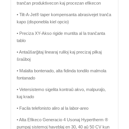
tranĉan produktivecon kaj procezan efikecon
• Tilt-A-Jet® taper kompensanta abrasivejet tranĉa
kapo (disponebla kiel opcio)
• Preciza XY-Akso rigide muntita al la tranĉanta
tablo
• Antaŭŝarĝitaj linearaj ruliloj kaj precizaj pilkaj
ŝraŭboj
• Malalta bontenado, alta fidinda tondilo malmola
fontanado
• Vetersistemo sigelita kontraŭ akvo, malpuraĵo,
kaj krado
• Facila telefonisto aliro al la labor-areo
• Alta Efikeco Generacio 4 Usonaj Hypertherm ®
pumpaj sistemoj haveblaj en 30, 40 aŭ 50 CV kun