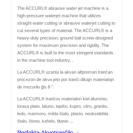
The ACCURL® abrasive water jet machine is a
high-pressure waterjet machine that utilizes
straight water cutting or abrasive waterjet cutting to
cut several types of material. The ACCURL® is a
heavy-duty precision, ground ball screw designed
system for maximum precision and rigidity. The
ACCURL® is built to the most stringent standards
in the machine tool industry. .
La ACCURL® uzanta la akvan altpreman tranĉan
procezon de akva jeto por tranĉi dikajn materialojn
de mezurilo ĝis 8 ".
La ACCURL® tranĉos materialon kiel aluminio,
kirasa plato, latuno, tapiŝo, kupro, vitro, granito,
ledo, marmoro, milda ŝtalo, plasto, neoksidebla
ŝtalo, ŝtono, kahelo, titanio ...
Perfekta Akvotranĉilo ：