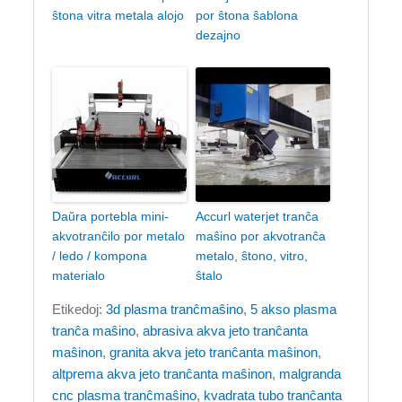
ŝtona vitra metala alojo
por ŝtona ŝablona
dezajno
Daŭra portebla mini-
Accurl waterjet tranĉa
akvotranĉilo por metalo
maŝino por akvotranĉa
/ ledo / kompona
metalo, ŝtono, vitro,
materialo
ŝtalo
Etikedoj:
3d plasma tranĉmaŝino
,
5 akso plasma
tranĉa maŝino
,
abrasiva akva jeto tranĉanta
maŝinon
,
granita akva jeto tranĉanta maŝinon
,
altprema akva jeto tranĉanta maŝinon
,
malgranda
cnc plasma tranĉmaŝino
,
kvadrata tubo tranĉanta