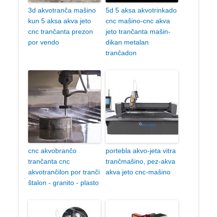
3d akvotranĉa maŝino
5d 5 aksa akvotrinkado
kun 5 aksa akva jeto
cnc maŝino-cnc akva
cnc tranĉanta prezon
jeto tranĉanta maŝin-
por vendo
dikan metalan
tranĉadon
cnc akvobranĉo
portebla akvo-jeta vitra
tranĉanta cnc
tranĉmaŝino, pez-akva
akvotranĉilon por tranĉi
akva jeto cnc-maŝino
ŝtalon - granito - plasto