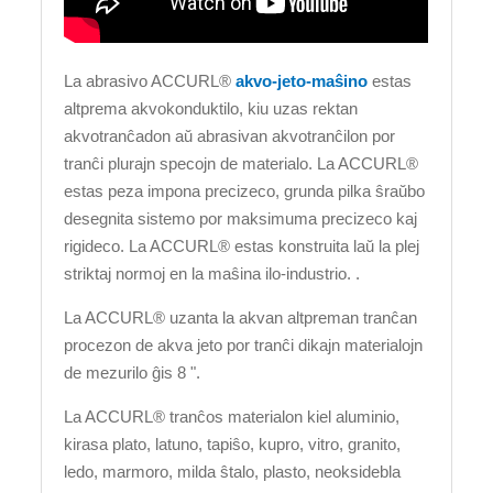
La abrasivo ACCURL®
akvo-jeto-maŝino
estas
altprema akvokonduktilo, kiu uzas rektan
akvotranĉadon aŭ abrasivan akvotranĉilon por
tranĉi plurajn specojn de materialo. La ACCURL®
estas peza impona precizeco, grunda pilka ŝraŭbo
desegnita sistemo por maksimuma precizeco kaj
rigideco. La ACCURL® estas konstruita laŭ la plej
striktaj normoj en la maŝina ilo-industrio. .
La ACCURL® uzanta la akvan altpreman tranĉan
procezon de akva jeto por tranĉi dikajn materialojn
de mezurilo ĝis 8 ".
La ACCURL® tranĉos materialon kiel aluminio,
kirasa plato, latuno, tapiŝo, kupro, vitro, granito,
ledo, marmoro, milda ŝtalo, plasto, neoksidebla