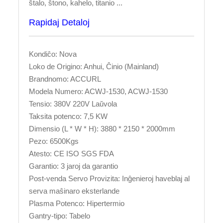
ŝtalo, ŝtono, kahelo, titanio ...
Rapidaj Detaloj
Kondiĉo: Nova
Loko de Origino: Anhui, Ĉinio (Mainland)
Brandnomo: ACCURL
Modela Numero: ACWJ-1530, ACWJ-1530
Tensio: 380V 220V Laŭvola
Taksita potenco: 7,5 KW
Dimensio (L * W * H): 3880 * 2150 * 2000mm
Pezo: 6500Kgs
Atesto: CE ISO SGS FDA
Garantio: 3 jaroj da garantio
Post-venda Servo Provizita: Inĝenieroj haveblaj al
serva maŝinaro eksterlande
Plasma Potenco: Hipertermio
Gantry-tipo: Tabelo