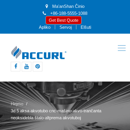
Ma'anShan Ĉinio
+86-188-5555-1088
Get Best Quote
Apliko
Servoj
Elŝuti
facebook
youtube
intereso
Hejmo
3d 5 aksa akvotubo cnc-maŝino-akvo-tranĉanta
neoksidebla ŝtalo-altprema akvotuboj