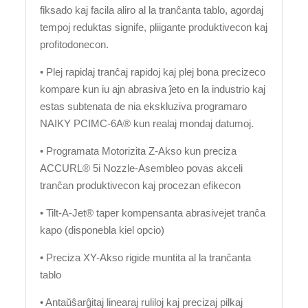
fiksado kaj facila aliro al la tranĉanta tablo, agordaj
tempoj reduktas signife, pliigante produktivecon kaj
profitodonecon.
• Plej rapidaj tranĉaj rapidoj kaj plej bona precizeco
kompare kun iu ajn abrasiva ĵeto en la industrio kaj
estas subtenata de nia ekskluziva programaro
NAIKY PCIMC-6A® kun realaj mondaj datumoj.
• Programata Motorizita Z-Akso kun preciza
ACCURL® 5i Nozzle-Asembleo povas akceli
tranĉan produktivecon kaj procezan efikecon
• Tilt-A-Jet® taper kompensanta abrasivejet tranĉa
kapo (disponebla kiel opcio)
• Preciza XY-Akso rigide muntita al la tranĉanta
tablo
• Antaŭŝarĝitaj linearaj ruliloj kaj precizaj pilkaj