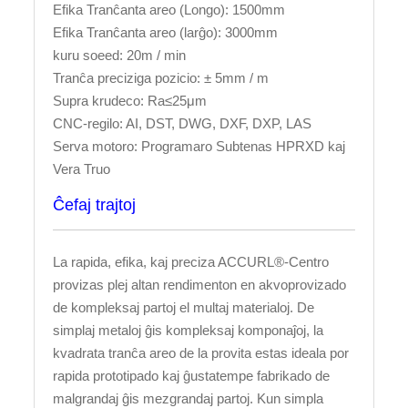
Efika Tranĉanta areo (Longo): 1500mm
Efika Tranĉanta areo (larĝo): 3000mm
kuru soeed: 20m / min
Tranĉa preciziga pozicio: ± 5mm / m
Supra krudeco: Ra≤25μm
CNC-regilo: AI, DST, DWG, DXF, DXP, LAS
Serva motoro: Programaro Subtenas HPRXD kaj
Vera Truo
Ĉefaj trajtoj
La rapida, efika, kaj preciza ACCURL®-Centro
provizas plej altan rendimenton en akvoprovizado
de kompleksaj partoj el multaj materialoj. De
simplaj metaloj ĝis kompleksaj komponaĵoj, la
kvadrata tranĉa areo de la provita estas ideala por
rapida prototipado kaj ĝustatempe fabrikado de
malgrandaj ĝis mezgrandaj partoj. Kun simpla