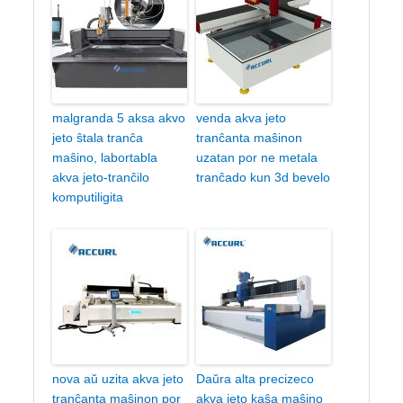
malgranda 5 aksa akvo
venda akva jeto
jeto ŝtala tranĉa
tranĉanta maŝinon
maŝino, labortabla
uzatan por ne metala
akva jeto-tranĉilo
tranĉado kun 3d bevelo
komputiligita
nova aŭ uzita akva jeto
Daŭra alta precizeco
tranĉanta maŝinon por
akva jeto kaŝa maŝino