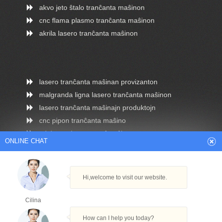
akvo jeto ŝtalo tranĉanta maŝinon
cnc flama plasmo tranĉanta maŝinon
akrila lasero tranĉanta maŝinon
lasero tranĉanta maŝinan provizanton
malgranda ligna lasero tranĉanta maŝinon
lasero tranĉanta maŝinajn produktojn
cnc pipon tranĉanta maŝino
mini cnc plasma tranĉmaŝino
ONLINE CHAT
Hi,welcome to visit our website.
Arabic
Dutch
English
French
Cilina
German
Italian
Japanese
Persian
How can I help you today?
Portuguese
Russian
Spanish
Turkish