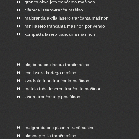
granita akva jeto tranĉanta maŝinon
cifereca lasero-tranĉa maŝino
malgranda akrila lasero tranĉanta maŝinon
mini lasero tranĉanta maŝinon por vendo
kompakta lasero tranĉanta maŝinon
plej bona cnc lasera tranĉmaŝino
cnc lasero kortego maŝino
kvadrata tubo tranĉanta maŝinon
metala tubo laseron tranĉanta maŝinon
lasero tranĉanta pipmaŝinon
malgranda cnc plasma tranĉmaŝino
plasmoprofila tranĉmaŝino