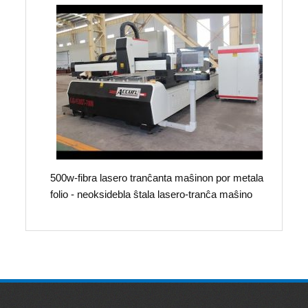
500w-fibra lasero tranĉanta maŝinon por metala
folio - neoksidebla ŝtala lasero-tranĉa maŝino