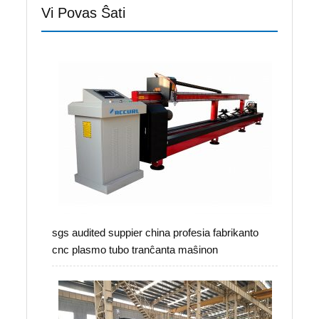
Vi Povas Ŝati
sgs audited suppier china profesia fabrikanto
cnc plasmo tubo tranĉanta maŝinon