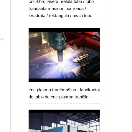
cnc-fibro lasera metala tubo / tubo
tranĉanta maŝinon por ronda /
kvadrata / rektangula / ovala tubo
en
r
cnc plasma tranĉmaŝino - fabrikantoj
de tablo de cnc-plasma tranĉilo