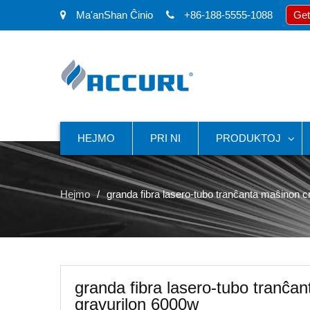
Ma'anShan Ĉinio
+86-188-5555-1088
Get
HEJMO
PRI NI
PRODUKTOJ
Hejmo
granda fibra lasero-tubo tranĉanta maŝinon c
granda fibra lasero-tubo tranĉan
gravurilon 6000w