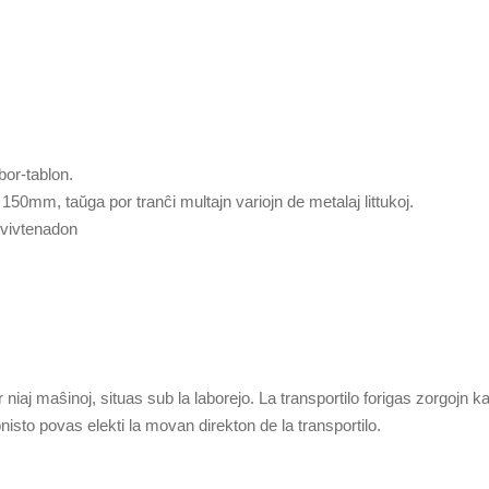
bor-tablon.
 150mm, taŭga por tranĉi multajn variojn de metalaj littukoj.
n vivtenadon
aj maŝinoj, situas sub la laborejo. La transportilo forigas zorgojn ka
isto povas elekti la movan direkton de la transportilo.