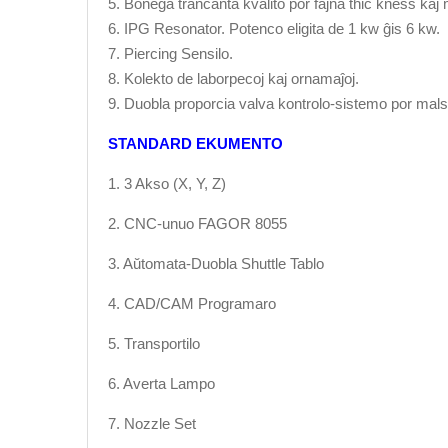
5. Bonega tranĉanta kvalito por fajna thic kness kaj 
6. IPG Resonator. Potenco eligita de 1 kw ĝis 6 kw.
7. Piercing Sensilo.
8. Kolekto de laborpecoj kaj ornamaĵoj.
9. Duobla proporcia valva kontrolo-sistemo por mals
STANDARD EKUMENTO
1. 3 Akso (X, Y, Z)
2. CNC-unuo FAGOR 8055
3. Aŭtomata-Duobla Shuttle Tablo
4. CAD/CAM Programaro
5. Transportilo
6. Averta Lampo
7. Nozzle Set