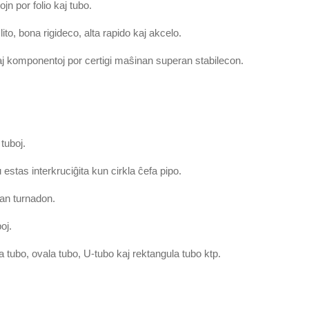
jn por folio kaj tubo.
ito, bona rigideco, alta rapido kaj akcelo.
kaj komponentoj por certigi maŝinan superan stabilecon.
tuboj.
 estas interkruciĝita kun cirkla ĉefa pipo.
dan turnadon.
oj.
a tubo, ovala tubo, U-tubo kaj rektangula tubo ktp.