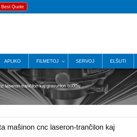
 Best Quote
APLIKO
FILMETOJ
SERVOJ
ELŜUTI
nc laseron-tranĉilon kaj gravurilon 6000w
ta maŝinon cnc laseron-tranĉilon kaj