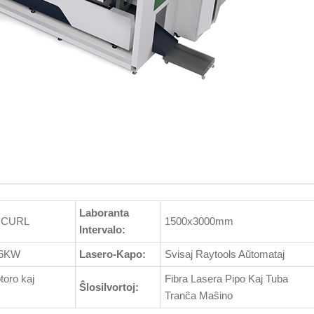
Laboranta
CCURL
1500x3000mm
Intervalo:
-6KW
Lasero-Kapo:
Svisaj Raytools Aŭtomataj
oro kaj
Fibra Lasera Pipo Kaj Tuba
Ŝlosilvortoj:
Tranĉa Maŝino