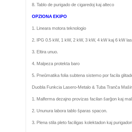
8. Tablo de purigado de cigaredoj kaj alteco
OPZIONA EKIPO
1. Lineara motora teknologio
2. IPG 0.5 kW, 1 kW, 2 kW, 3 kW, 4 kW kaj 6 kW lase
3. Eltira unuo.
4. Malpeza protekta baro
5. Pneŭmatika folia subtena sistemo por facila glitad
Duobla Funkcia Lasero-Metalo & Tuba Tranĉa Maŝino
1. Malferma dezajno provizas facilan ŝarĝon kaj ma
2. Ununura labora tablo ŝparas spacon.
3. Plena stila pleto faciligas kolektadon kaj purigadon