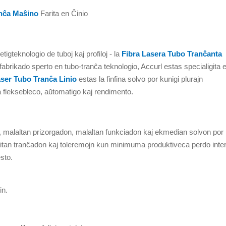
nĉa Maŝino
Farita en Ĉinio
gteknologio de tuboj kaj profiloj - la
Fibra Lasera Tubo Tranĉanta
 fabrikado sperto en tubo-tranĉa teknologio, Accurl estas specialigita 
ser Tubo Tranĉa Linio
estas la finfina solvo por kunigi plurajn
fleksebleco, aŭtomatigo kaj rendimento.
 malaltan prizorgadon, malaltan funkciadon kaj ekmedian solvon por
alitan tranĉadon kaj toleremojn kun minimuma produktiveca perdo inte
esto.
in.