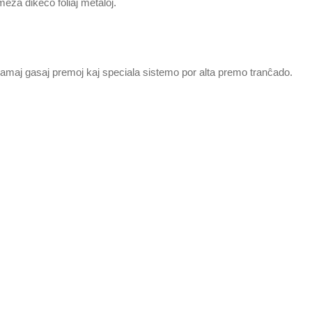
meza dikeco foliaj metaloj.
amaj gasaj premoj kaj speciala sistemo por alta premo tranĉado.