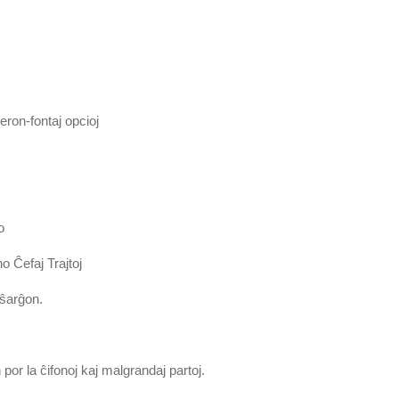
ron-fontaj opcioj
o
 Ĉefaj Trajtoj
lŝarĝon.
 por la ĉifonoj kaj malgrandaj partoj.