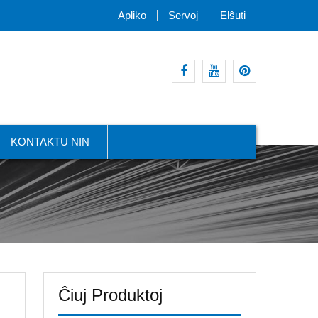
Apliko
Servoj
Elŝuti
facebook
youtube
intereso
KONTAKTU NIN
Ĉiuj Produktoj