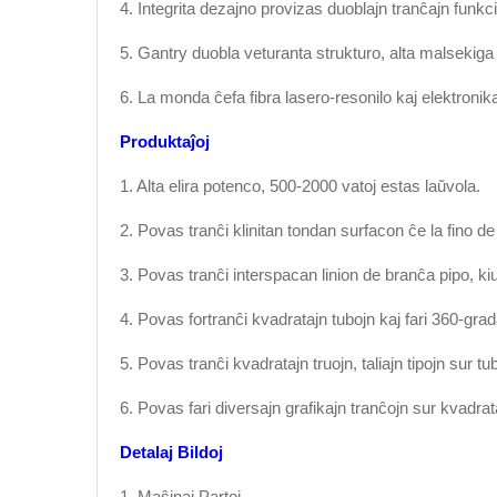
4. Integrita dezajno provizas duoblajn tranĉajn funkcio
5. Gantry duobla veturanta strukturo, alta malsekiga l
6. La monda ĉefa fibra lasero-resonilo kaj elektroni
Produktaĵoj
1. Alta elira potenco, 500-2000 vatoj estas laŭvola.
2. Povas tranĉi klinitan tondan surfacon ĉe la fino de 
3. Povas tranĉi interspacan linion de branĉa pipo, kiu
4. Povas fortranĉi kvadratajn tubojn kaj fari 360-gra
5. Povas tranĉi kvadratajn truojn, taliajn tipojn sur tub
6. Povas fari diversajn grafikajn tranĉojn sur kvadrat
Detalaj Bildoj
1. Maŝinaj Partoj