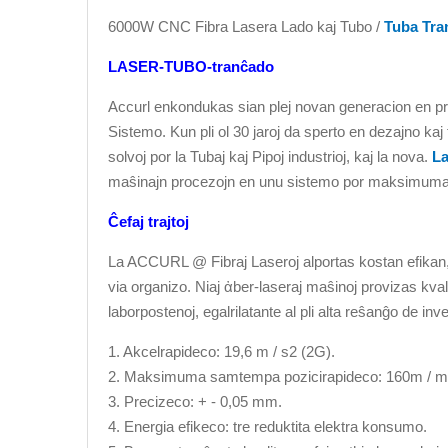
6000W CNC Fibra Lasera Lado kaj Tubo /
Tuba Tra
LASER-TUBO-tranĉado
Accurl enkondukas sian plej novan generacion en preti
Sistemo. Kun pli ol 30 jaroj da sperto en dezajno kaj
solvoj por la Tubaj kaj Pipoj industrioj, kaj la nova.
La
maŝinajn procezojn en unu sistemo por maksimuma 
Ĉefaj trajtoj
La ACCURL @ Fibraj Laseroj alportas kostan efikan,
via organizo. Niaj ἀber-laseraj maŝinoj provizas kv
laborpostenoj, egalrilatante al pli alta reŝanĝo de inv
1. Akcelrapideco: 19,6 m / s2 (2G).
2. Maksimuma samtempa pozicirapideco: 160m / m
3. Precizeco: + - 0,05 mm.
4. Energia efikeco: tre reduktita elektra konsumo.