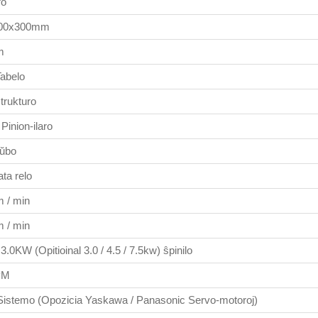
ro
500x300mm
m
Tabelo
trukturo
Pinion-ilaro
aŭbo
ta relo
 / min
 / min
3.0KW (Opitioinal 3.0 / 4.5 / 7.5kw) ŝpinilo
PM
Sistemo (Opozicia Yaskawa / Panasonic Servo-motoroj)