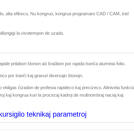
blo, alta efikeco, Nu kongruo, kongrua programaro CAD / CAM, kiel
plilongigi la vivotempon de uzado.
pide prilabori ŝtonon aŭ ŝraŭbon por rapida tranĉa aluminia folio.
nco por tranĉi kaj gravuri diversajn ŝtonojn.
nio ebligas ĉizadon de profesia rapideco kaj precizeco. Altnivela funkci
eroj kaj kongrua kun la procezaj kadroj de multnombraj naciaj kaj
rsigilo teknikaj parametroj