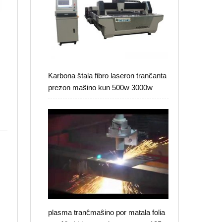
Karbona ŝtala fibro laseron tranĉanta
prezon maŝino kun 500w 3000w
plasma tranĉmaŝino por matala folia