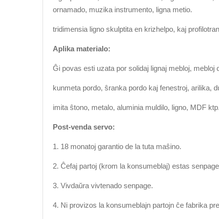
ornamado, muzika instrumento, ligna metio.
tridimensia ligno skulptita en krizhelpo, kaj profilotr
Aplika materialo:
Ĝi povas esti uzata por solidaj lignaj mebloj, meblo
kunmeta pordo, ŝranka pordo kaj fenestroj, arilika,
imita ŝtono, metalo, aluminia muldilo, ligno, MDF ktp
Post-venda servo:
1. 18 monatoj garantio de la tuta maŝino.
2. Ĉefaj partoj (krom la konsumeblaj) estas senpage
3. Vivdaŭra vivtenado senpage.
4. Ni provizos la konsumeblajn partojn ĉe fabrika p