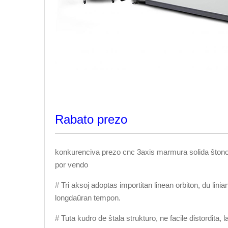
Rabato prezo
konkurenciva prezo cnc 3axis marmura solida ŝton
por vendo
# Tri aksoj adoptas importitan linean orbiton, du lini
longdaŭran tempon.
# Tuta kudro de ŝtala strukturo, ne facile distordita,