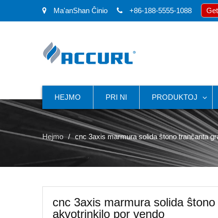
Ma'anShan Ĉinio
+86-188-5555-1088
Get
HEJMO
PRI NI
PRODUKTOJ
Hejmo
cnc 3axis marmura solida ŝtono tranĉanta gra
cnc 3axis marmura solida ŝtono 
akvotrinkilo por vendo