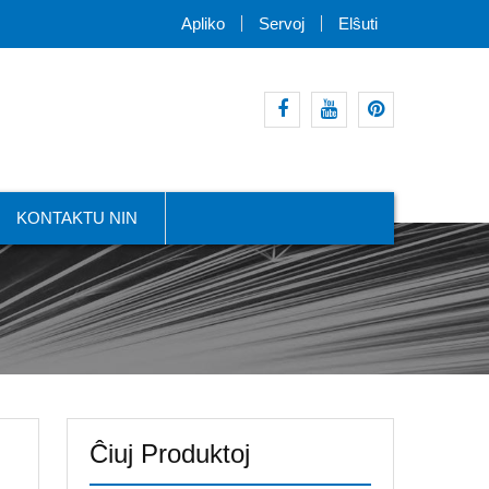
Apliko
Servoj
Elŝuti
facebook
youtube
intereso
KONTAKTU NIN
Ĉiuj Produktoj