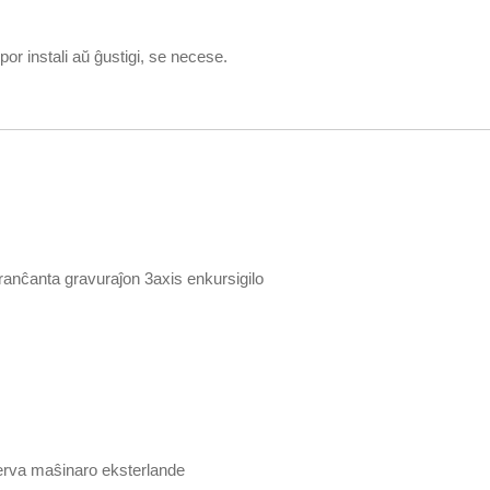
or instali aŭ ĝustigi, se necese.
anĉanta gravuraĵon 3axis enkursigilo
serva maŝinaro eksterlande