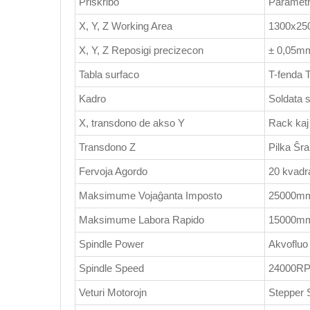
Priskribo
Paramet
X, Y, Z Working Area
1300x2
X, Y, Z Reposigi precizecon
± 0,05m
Tabla surfaco
T-fenda 
Kadro
Soldata s
X, transdono de akso Y
Rack kaj 
Transdono Z
Pilka Ŝr
Fervoja Agordo
20 kvadra
Maksimume Vojaĝanta Imposto
25000mm
Maksimume Labora Rapido
15000mm
Spindle Power
Akvofluo 
Spindle Speed
24000R
Veturi Motorojn
Stepper 