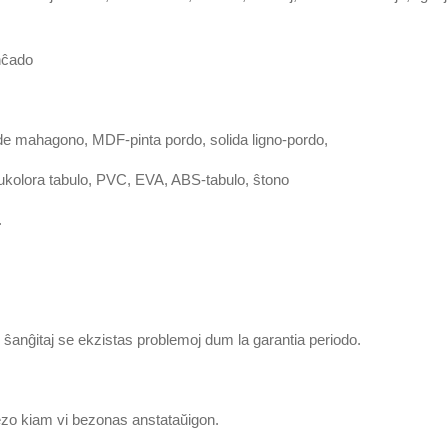
anĉado
j de mahagono, MDF-pinta pordo, solida ligno-pordo,
 dukolora tabulo, PVC, EVA, ABS-tabulo, ŝtono
.
 ŝanĝitaj se ekzistas problemoj dum la garantia periodo.
rezo kiam vi bezonas anstataŭigon.