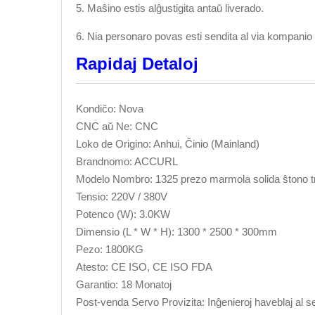
5. Maŝino estis alĝustigita antaŭ liverado.
6. Nia personaro povas esti sendita al via kompanio p
Rapidaj Detaloj
Kondiĉo: Nova
CNC aŭ Ne: CNC
Loko de Origino: Anhui, Ĉinio (Mainland)
Brandnomo: ACCURL
Modelo Nombro: 1325 prezo marmola solida ŝtono tr
Tensio: 220V / 380V
Potenco (W): 3.0KW
Dimensio (L * W * H): 1300 * 2500 * 300mm
Pezo: 1800KG
Atesto: CE ISO, CE ISO FDA
Garantio: 18 Monatoj
Post-venda Servo Provizita: Inĝenieroj haveblaj al 