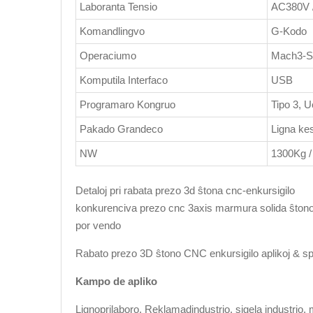
Laboranta Tensio
AC380V 
Komandlingvo
G-Kodo
Operaciumo
Mach3-Si
Komputila Interfaco
USB
Programaro Kongruo
Tipo 3, 
Pakado Grandeco
Ligna ke
NW
1300Kg 
Detaloj pri rabata prezo 3d ŝtona cnc-enkursigilo
konkurenciva prezo cnc 3axis marmura solida ŝton
por vendo
Rabato prezo 3D ŝtono CNC enkursigilo aplikoj & s
Kampo de apliko
Lignoprilaboro, Reklamadindustrio, sigela industrio, 