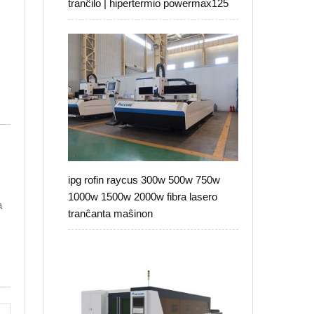
tranĉilo | hipertermio powermax125
ipg rofin raycus 300w 500w 750w
1000w 1500w 2000w fibra lasero
a
tranĉanta maŝinon