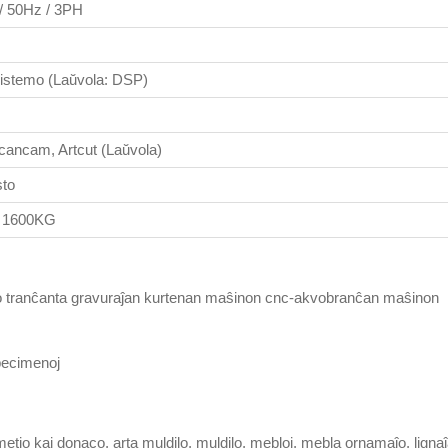
/ 50Hz / 3PH
stemo (Laŭvola: DSP)
Ucancam, Artcut (Laŭvola)
sto
/ 1600KG
o tranĉanta gravuraĵan kurtenan maŝinon cnc-akvobranĉan maŝinon
pecimenoj
metio kaj donaco, arta muldilo, muldilo, mebloj, mebla ornamaĵo, ligna