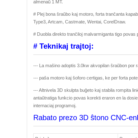
almenaŭ 1 MT.
# Plej bona ŝraŭbo kaj motoro, forta tranĉanta kapa
Type3, Artcam, Castmate, Wentai, CorelDraw.
# Duobla direkto tranĉiloj malvarmiganta tigo povas 
# Teknikaj trajtoj:
--- La maŝino adoptis 3.0kw akvopilan ŝraŭbon por ra
--- paŝa motoro kaj ŝoforo certigas, ke per forta pote
--- Altnivela 3D skulpta buĝeto kaj stabila rompita li
antaŭtratiga funkcio povas korekti eraron en la dosi
internaciaj programoj.
Rabato prezo 3D ŝtono CNC-enku