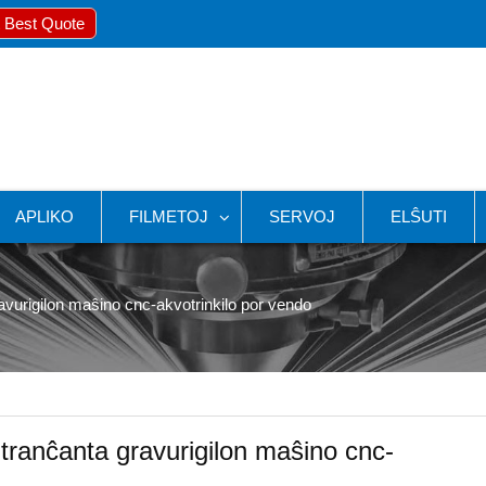
 Best Quote
APLIKO
FILMETOJ
SERVOJ
ELŜUTI
vurigilon maŝino cnc-akvotrinkilo por vendo
tranĉanta gravurigilon maŝino cnc-