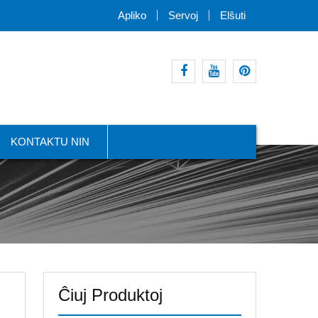
Apliko
Servoj
Elŝuti
facebook
youtube
intereso
KONTAKTU NIN
Ĉiuj Produktoj