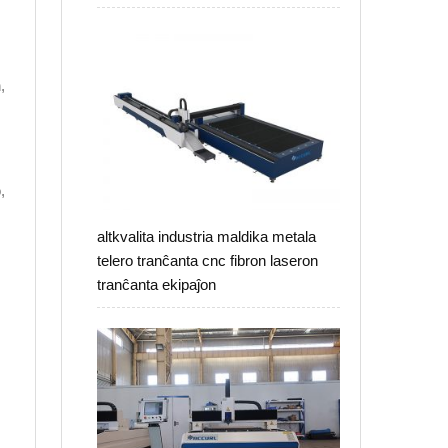
,
,
altkvalita industria maldika metala
telero tranĉanta cnc fibron laseron
tranĉanta ekipaĵon