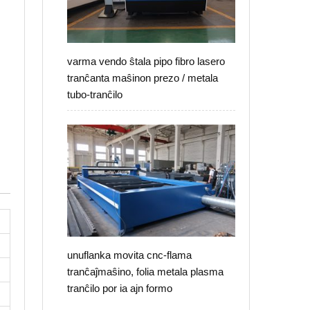
varma vendo ŝtala pipo fibro lasero
tranĉanta maŝinon prezo / metala
tubo-tranĉilo
unuflanka movita cnc-flama
tranĉaĵmaŝino, folia metala plasma
tranĉilo por ia ajn formo