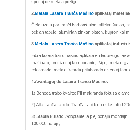
specoj de metala pretigo.
2.
Metala Lasera Tranĉa Maŝino
aplikataj material
Ĉefe uzata por tranĉi karbonŝtalon, silician ŝtalon, n
peklan tabulo, aluminian zinkan platon, kupron kaj mu
3.
Metala Lasera Tranĉa Maŝino
aplikataj industri
Fibra lasera tranĉmaŝino aplikata en ladpretigo, avia
maŝinaro, precizecaj komponantoj, ŝipoj, metalurgia ek
reklamado, metalo fremda prilaborado diversaj fabrik
4.Avantaĝoj de Lasera Tranĉa Maŝino:
1) Bonega trabo kvalito: Pli malgranda fokusa diametro
2) Alta tranĉa rapido: Tranĉa rapideco estas pli ol 2
3) Stabila kurado: Adoptante la plej bonajn mondajn im
100,000 horojn;