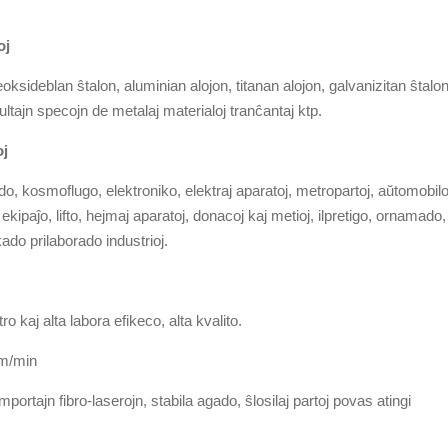
oj
eoksideblan ŝtalon, aluminian alojon, titanan alojon, galvanizitan ŝtalon
ltajn specojn de metalaj materialoj tranĉantaj ktp.
oj
do, kosmoflugo, elektroniko, elektraj aparatoj, metropartoj, aŭtomobilo
ipaĵo, lifto, hejmaj aparatoj, donacoj kaj metioj, ilpretigo, ornamado,
ado prilaborado industrioj.
 kaj alta labora efikeco, alta kvalito.
0m/min
portajn fibro-laserojn, stabila agado, ŝlosilaj partoj povas atingi