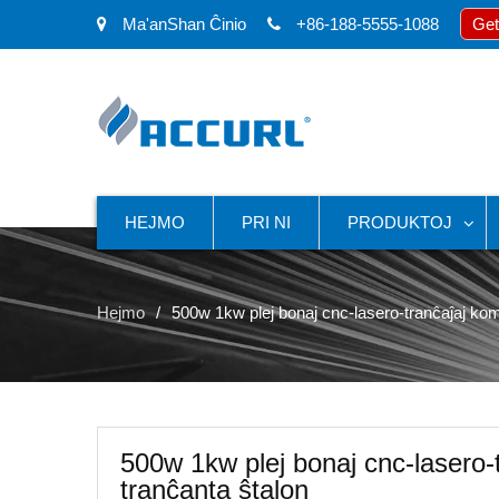
Ma'anShan Ĉinio
+86-188-5555-1088
Get
HEJMO
PRI NI
PRODUKTOJ
Hejmo
500w 1kw plej bonaj cnc-lasero-tranĉaĵaj komp
500w 1kw plej bonaj cnc-lasero-t
tranĉanta ŝtalon