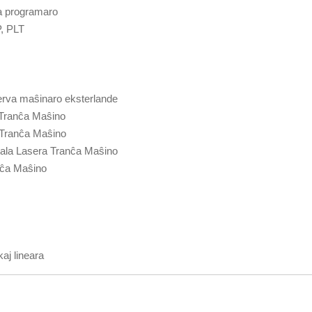
ĉa programaro
P, PLT
serva maŝinaro eksterlande
 Tranĉa Maŝino
 Tranĉa Maŝino
ala Lasera Tranĉa Maŝino
nĉa Maŝino
aj lineara