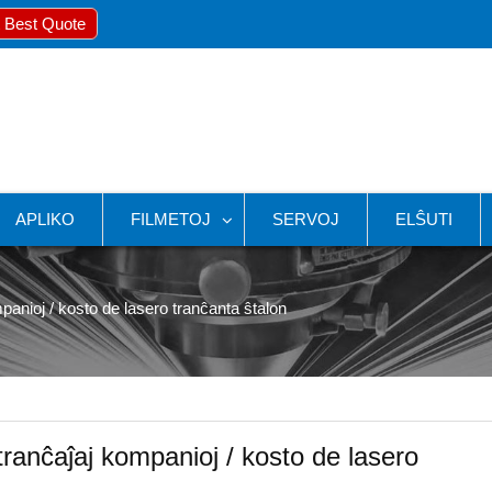
 Best Quote
APLIKO
FILMETOJ
SERVOJ
ELŜUTI
anioj / kosto de lasero tranĉanta ŝtalon
ranĉaĵaj kompanioj / kosto de lasero