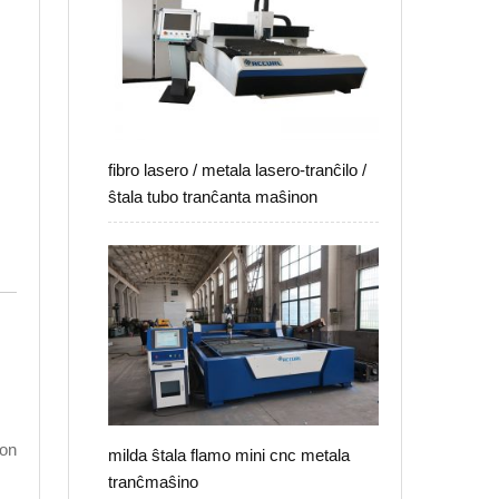
fibro lasero / metala lasero-tranĉilo /
ŝtala tubo tranĉanta maŝinon
ton
milda ŝtala flamo mini cnc metala
tranĉmaŝino