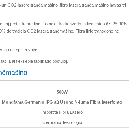
 kun CO2-lasero-tranĉa maŝino, fibro lasera tranĉa maŝino havas tri
n kaj protektu medion. Fotoelektra konverta indico estas ĝis 25-30%.
0% de tradicia CO2 lasera tranĉmaŝino. Fibra linio transdono ne
ustigo de optika vojo;
facila al fleksebla fabrikado postuloj.
nĉmaŝino
500W
Mondfama Germanio IPG aŭ Usono N-luma Fibra laserfonto
Importita Fibra Lasero
Germanio Teknologio