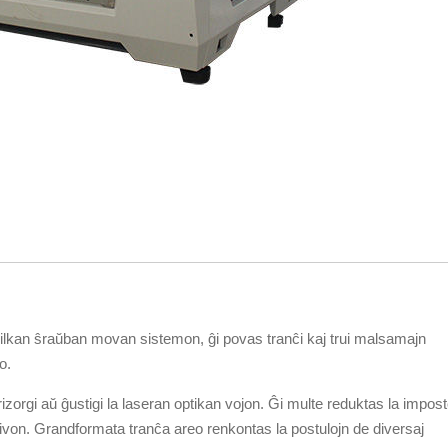
 pilkan ŝraŭban movan sistemon, ĝi povas tranĉi kaj trui malsamajn
o.
izorgi aŭ ĝustigi la laseran optikan vojon. Ĝi multe reduktas la impos
vivon. Grandformata tranĉa areo renkontas la postulojn de diversaj