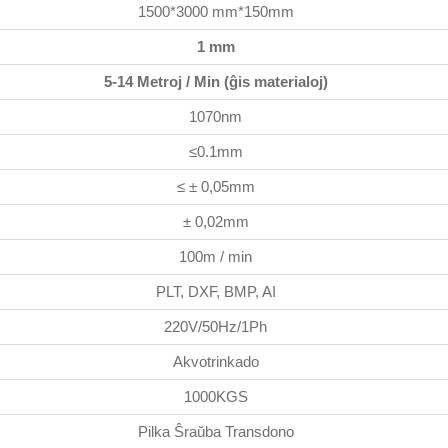
1500*3000 mm*150mm
1 mm
5-14 Metroj / Min (ĝis materialoj)
1070nm
≤0.1mm
≤ ± 0,05mm
± 0,02mm
100m / min
PLT, DXF, BMP, AI
220V/50Hz/1Ph
Akvotrinkado
1000KGS
Pilka Ŝraŭba Transdono