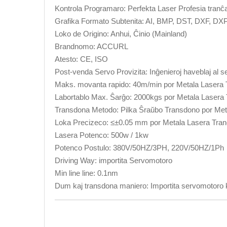
Kontrola Programaro: Perfekta Laser Profesia tran
Grafika Formato Subtenita: AI, BMP, DST, DXF, DX
Loko de Origino: Anhui, Ĉinio (Mainland)
Brandnomo: ACCURL
Atesto: CE, ISO
Post-venda Servo Provizita: Inĝenieroj haveblaj al 
Maks. movanta rapido: 40m/min por Metala Lasera
Labortablo Max. Ŝarĝo: 2000kgs por Metala Lasera
Transdona Metodo: Pilka Ŝraŭbo Transdono por Met
Loka Precizeco: ≤±0.05 mm por Metala Lasera Tra
Lasera Potenco: 500w / 1kw
Potenco Postulo: 380V/50HZ/3PH, 220V/50HZ/1Ph
Driving Way: importita Servomotoro
Min line line: 0.1nm
Dum kaj transdona maniero: Importita servomotoro k